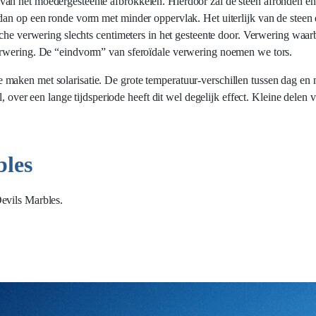
van het moedergesteente afbrokkelen. Hierdoor zal de steen afronden 
an op een ronde vorm met minder oppervlak. Het uiterlijk van de steen do
che verwering slechts centimeters in het gesteente door. Verwering waarbi
erwering. De “eindvorm” van sferoïdale verwering noemen we tors.
maken met solarisatie. De grote temperatuur-verschillen tussen dag en 
l, over een lange tijdsperiode heeft dit wel degelijk effect. Kleine delen
bles
evils Marbles.