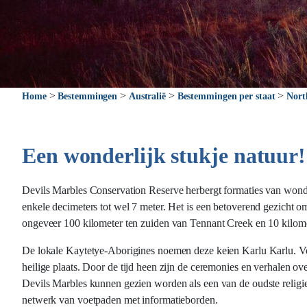
>
>
>
>
Home
Bestemmingen
Australië
Bestemmingen per staat
Nort
Een wonderlijk stukje natuur!
Devils Marbles Conservation Reserve herbergt formaties van wonder
enkele decimeters tot wel 7 meter. Het is een betoverend gezicht om
ongeveer 100 kilometer ten zuiden van Tennant Creek en 10 kilome
De lokale Kaytetye-Aborigines noemen deze keien Karlu Karlu. Voor
heilige plaats. Door de tijd heen zijn de ceremonies en verhalen ov
Devils Marbles kunnen gezien worden als een van de oudste religieu
netwerk van voetpaden met informatieborden.