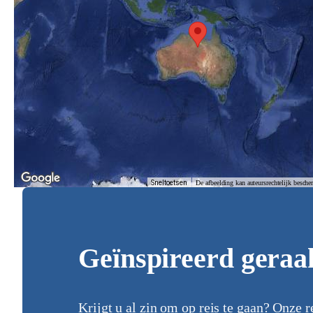
Sneltoetsen
De afbeelding kan auteursrechtelijk besche
Geïnspireerd geraa
Krijgt u al zin om op reis te gaan? Onze r