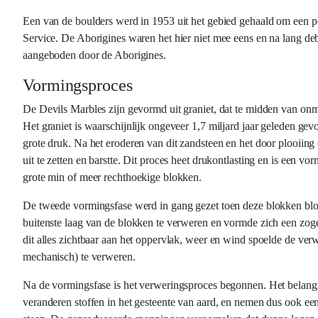
Een van de boulders werd in 1953 uit het gebied gehaald om een 
Service. De Aborigines waren het hier niet mee eens en na lang deb
aangeboden door de Aborigines.
Vormingsproces
De Devils Marbles zijn gevormd uit graniet, dat te midden van onme
Het graniet is waarschijnlijk ongeveer 1,7 miljard jaar geleden g
grote druk. Na het eroderen van dit zandsteen en het door plooiin
uit te zetten en barstte. Dit proces heet drukontlasting en is een v
grote min of meer rechthoekige blokken.
De tweede vormingsfase werd in gang gezet toen deze blokken bloo
buitenste laag van de blokken te verweren en vormde zich een z
dit alles zichtbaar aan het oppervlak, weer en wind spoelde de v
mechanisch) te verweren.
Na de vormingsfase is het verweringsproces begonnen. Het belangri
veranderen stoffen in het gesteente van aard, en nemen dus ook ee