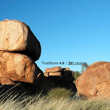
Top End
Bel ons
Stuur een e-mail
Offerte aanvragen