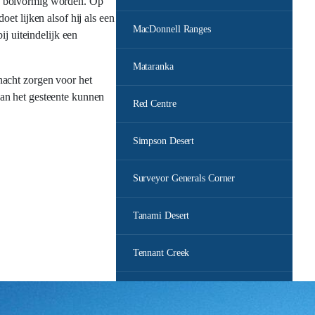
en bolvormig worden. Op
et lijken alsof hij als een
MacDonnell Ranges
j uiteindelijk een
Mataranka
nacht zorgen voor het
 van het gesteente kunnen
Red Centre
Simpson Desert
Surveyor Generals Corner
Tanami Desert
Tennant Creek
Tiwi Islands