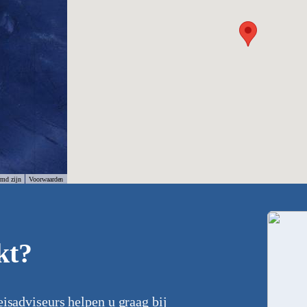
rmd zijn
Voorwaarden
kt?
eisadviseurs helpen u graag bij