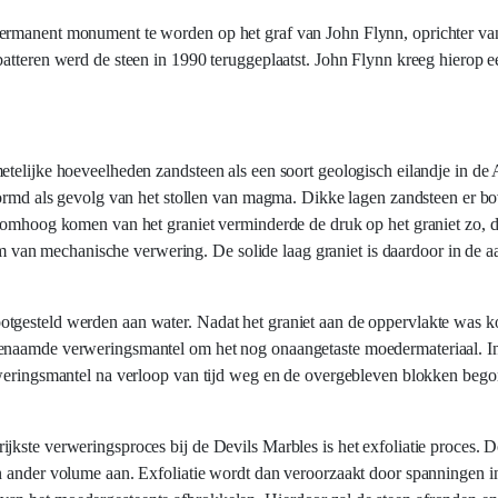
permanent monument te worden op het graf van John Flynn, oprichter va
atteren werd de steen in 1990 teruggeplaatst. John Flynn kreeg hierop e
telijke hoeveelheden zandsteen als een soort geologisch eilandje in de Au
evormd als gevolg van het stollen van magma. Dikke lagen zandsteen er b
g omhoog komen van het graniet verminderde de druk op het graniet zo, 
orm van mechanische verwering. De solide laag graniet is daardoor in de a
tgesteld werden aan water. Nadat het graniet aan de oppervlakte was k
ogenaamde verweringsmantel om het nog onaangetaste moedermateriaal. 
erweringsmantel na verloop van tijd weg en de overgebleven blokken beg
jkste verweringsproces bij de Devils Marbles is het exfoliatie proces.
n ander volume aan. Exfoliatie wordt dan veroorzaakt door spanningen i