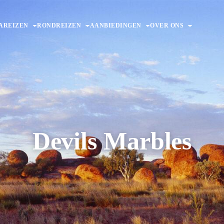
AREIZEN
RONDREIZEN
AANBIEDINGEN
OVER ONS
Devils Marbles