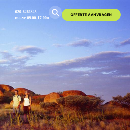
020-6261325
OFFERTE AANVRAGEN
ma-vr 09.00-17.00u