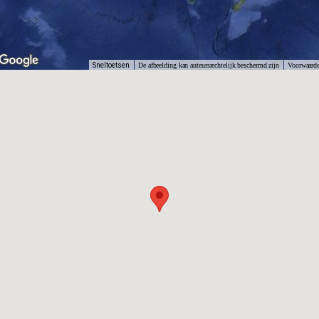
Sneltoetsen
De afbeelding kan auteursrechtelijk beschermd zijn
Voorwaard