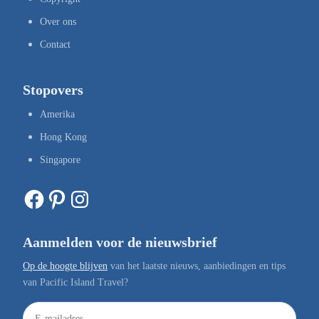
Over ons
Contact
Stopovers
Amerika
Hong Kong
Singapore
Facebook
Pinterest
Instagram
Aanmelden voor de nieuwsbrief
Op de hoogte blijven
van het laatste nieuws, aanbiedingen en tips
van Pacific Island Travel?
E