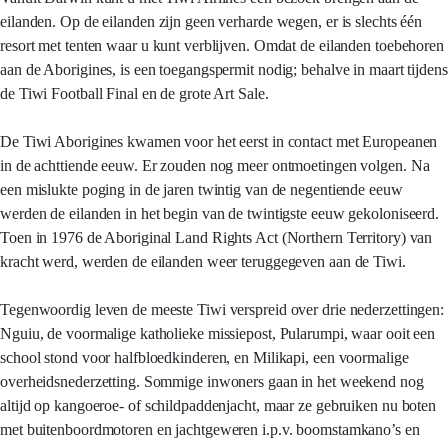
eilanden. Op de eilanden zijn geen verharde wegen, er is slechts één
resort met tenten waar u kunt verblijven. Omdat de eilanden toebehoren
aan de Aborigines, is een toegangspermit nodig; behalve in maart tijdens
de Tiwi Football Final en de grote Art Sale.
De Tiwi Aborigines kwamen voor het eerst in contact met Europeanen
in de achttiende eeuw. Er zouden nog meer ontmoetingen volgen. Na
een mislukte poging in de jaren twintig van de negentiende eeuw
werden de eilanden in het begin van de twintigste eeuw gekoloniseerd.
Toen in 1976 de Aboriginal Land Rights Act (Northern Territory) van
kracht werd, werden de eilanden weer teruggegeven aan de Tiwi.
Tegenwoordig leven de meeste Tiwi verspreid over drie nederzettingen:
Nguiu, de voormalige katholieke missiepost, Pularumpi, waar ooit een
school stond voor halfbloedkinderen, en Milikapi, een voormalige
overheidsnederzetting. Sommige inwoners gaan in het weekend nog
altijd op kangoeroe- of schildpaddenjacht, maar ze gebruiken nu boten
met buitenboordmotoren en jachtgeweren i.p.v. boomstamkano’s en