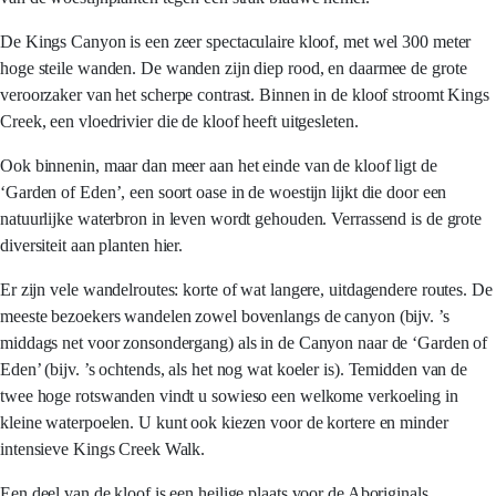
De Kings Canyon is een zeer spectaculaire kloof, met wel 300 meter
hoge steile wanden. De wanden zijn diep rood, en daarmee de grote
veroorzaker van het scherpe contrast. Binnen in de kloof stroomt Kings
Creek, een vloedrivier die de kloof heeft uitgesleten.
Ook binnenin, maar dan meer aan het einde van de kloof ligt de
‘Garden of Eden’, een soort oase in de woestijn lijkt die door een
natuurlijke waterbron in leven wordt gehouden. Verrassend is de grote
diversiteit aan planten hier.
Er zijn vele wandelroutes: korte of wat langere, uitdagendere routes. De
meeste bezoekers wandelen zowel bovenlangs de canyon (bijv. ’s
middags net voor zonsondergang) als in de Canyon naar de ‘Garden of
Eden’ (bijv. ’s ochtends, als het nog wat koeler is). Temidden van de
twee hoge rotswanden vindt u sowieso een welkome verkoeling in
kleine waterpoelen. U kunt ook kiezen voor de kortere en minder
intensieve Kings Creek Walk.
Een deel van de kloof is een heilige plaats voor de Aboriginals.