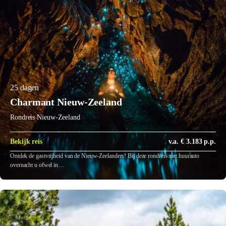
25 dagen
Charmant Nieuw-Zeeland
Rondreis Nieuw-Zeeland
Bekijk reis
v.a. € 3.183 p.p.
Ontdek de gastvrijheid van de Nieuw-Zeelanders! Bij deze rondreis met huurauto
overnacht u ofwel in…