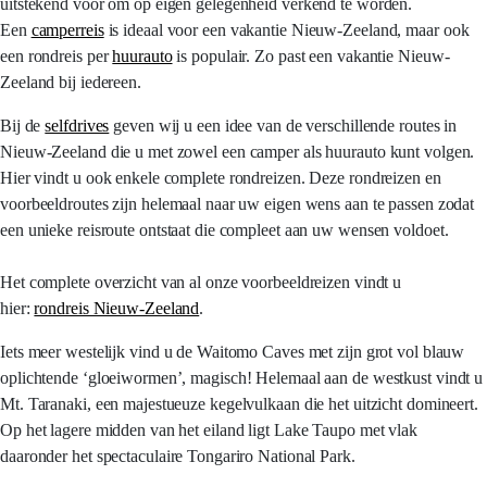
uitstekend voor om op eigen gelegenheid verkend te worden.
Een
camperreis
is ideaal voor een vakantie Nieuw-Zeeland, maar ook
een rondreis per
huurauto
is populair. Zo past een vakantie Nieuw-
Zeeland bij iedereen.
Bij de
selfdrives
geven wij u een idee van de verschillende routes in
Nieuw-Zeeland die u met zowel een camper als huurauto kunt volgen.
Hier vindt u ook enkele complete rondreizen. Deze rondreizen en
voorbeeldroutes zijn helemaal naar uw eigen wens aan te passen zodat
een unieke reisroute ontstaat die compleet aan uw wensen voldoet.
Het complete overzicht van al onze voorbeeldreizen vindt u
hier:
rondreis Nieuw-Zeeland
.
Iets meer westelijk vind u de Waitomo Caves met zijn grot vol blauw
oplichtende ‘gloeiwormen’, magisch! Helemaal aan de westkust vindt u
Mt. Taranaki, een majestueuze kegelvulkaan die het uitzicht domineert.
Op het lagere midden van het eiland ligt Lake Taupo met vlak
daaronder het spectaculaire Tongariro National Park.