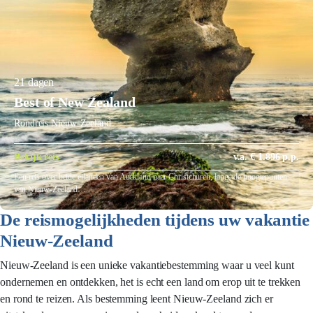
21 dagen
Best of New Zealand
Rondreis Nieuw-Zeeland
Bekijk reis
v.a. € 1.896 p.p.
Een reis over beide eilanden van Auckland naar Christchurch, langs de hoogtepunten
van Nieuw-Zeeland…
De reismogelijkheden tijdens uw vakantie
Nieuw-Zeeland
Nieuw-Zeeland is een unieke vakantiebestemming waar u veel kunt
ondernemen en ontdekken, het is echt een land om erop uit te trekken
en rond te reizen. Als bestemming leent Nieuw-Zeeland zich er