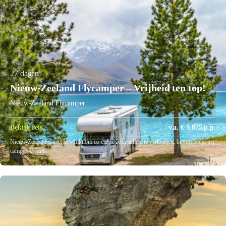
27 dagen
Nieuw-Zeeland Flycamper – Vrijheid ten top!
Nieuw-Zeeland Flycamper
Bekijk reis
v.a. € 5.075 p.p.
Nieuw-Zeeland is zeer geschikt om op eigen gelegenheid te verkennen, bijvoorbeeld per
camper. U kunt…