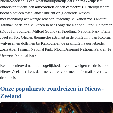
Nieuw-Zeeland is een waar natuurparadijs dat zich makkelijk laat
ontdekken tijdens een
autorondreis
of een
camperreis
. Letterlijk iedere
bocht biedt een totaal ander uitzicht op glooiiende weides
met veelvuldig aanwezige schapen, machtige vulkanen zoals Mount
Taranaki of de drie vulkanen in het Tongariro National Park. De fjorden
(Doubtful Sound en Milford Sound) in Fiordland National Park, Franz
Josef en Fox Glacier, thermische activiteit in de omgeving van Rotorua,
walvissen en dolfijnen bij Kaikoura en de prachtige natuurgebieden
zoals Abel Tasman National Park, Mount Aspiring National Park en Te
Urewera National Park.
Bent u benieuwd naar de mogelijkheden voor uw eigen rondreis door
Nieuw-Zeeland? Lees dan snel verder voor meer informatie over uw
droomreis.
Onze populairste rondreizen in Nieuw-
Zeeland