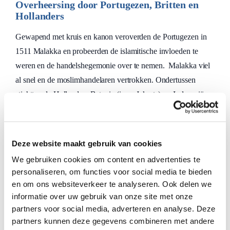
Overheersing door Portugezen, Britten en
Hollanders
Gewapend met kruis en kanon veroverden de Portugezen in
1511 Malakka en probeerden de islamitische invloeden te
weren en de handelshegemonie over te nemen. Malakka viel
al snel en de moslimhandelaren vertrokken. Ondertussen
stichtten de Hollanders Batavia (is nu Jakarta) op Indonesië en
namen uiteindelijk in 1641 Malakka over van de Portugezen.
Eind 18e eeuw oriënteerden de Britten zich in deze regio. Ze
Deze website maakt gebruik van cookies
zochten een haven om hun handelsroutes te kunnen
We gebruiken cookies om content en advertenties te
beschermen die tussen China, Malaya en India liepen. Oorlog
personaliseren, om functies voor social media te bieden
in Europa leidde ertoe dat de Fransen Holland bezetten in
en om ons websiteverkeer te analyseren. Ook delen we
1795. De Britten, zelf ook in oorlog met Frankrijk, maakten
informatie over uw gebruik van onze site met onze
van de gelegenheid gebruik om de Hollandse bezittingen in
partners voor social media, adverteren en analyse. Deze
Zuidoost-Azië over te nemen, inclusief Malakka. Na de
partners kunnen deze gegevens combineren met andere