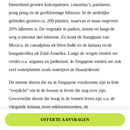
binnenland groeien kokospalmen, casuarina’s, pandanus,
pong pong en de geelbloemige hibiscus. In de stedelijke
gebieden groeien ca. 200 planten, waarvan er maar ongeveer
20% inheems is. De vegetatie in parken, tuinen en langs de
weg is meestal niet inheems. Zo komt de frangipani van
Mexico, de caesalpinia uit West-Indië en de lantana en de
bougainvillea uit Zuid-Amerika. Langs de wegen vinden we
verder o.a. angsana en jambulaut. In Singapore vinden we ook
veel waterplanten zoals waterpest en blaasjeskruid.
De meeste dieren die nu in Singapore voorkomen zijn in feite
“verplicht” om in de bossen te leven die nog over zijn.
Gewervelde dieren die hoog in de bomen leven zijn o.a. de
vliegende lemuur, twee eekhoornsoorten, de
langstaartmakaak, en de vliegende hagedis. Op de grond en
OFFERTE AANVRAGEN
tussen het struikgewas leven o.a. spitsmuizen, ratten, slangen