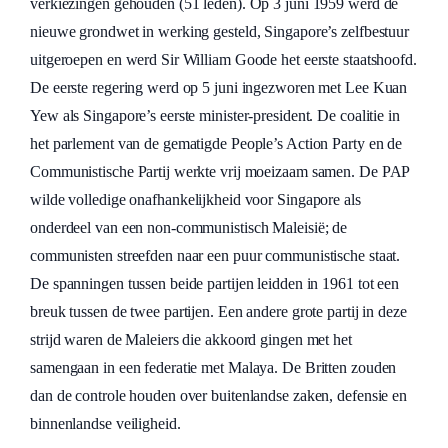
verkiezingen gehouden (51 leden). Op 3 juni 1959 werd de
nieuwe grondwet in werking gesteld, Singapore’s zelfbestuur
uitgeroepen en werd Sir William Goode het eerste staatshoofd.
De eerste regering werd op 5 juni ingezworen met Lee Kuan
Yew als Singapore’s eerste minister-president. De coalitie in
het parlement van de gematigde People’s Action Party en de
Communistische Partij werkte vrij moeizaam samen. De PAP
wilde volledige onafhankelijkheid voor Singapore als
onderdeel van een non-communistisch Maleisië; de
communisten streefden naar een puur communistische staat.
De spanningen tussen beide partijen leidden in 1961 tot een
breuk tussen de twee partijen. Een andere grote partij in deze
strijd waren de Maleiers die akkoord gingen met het
samengaan in een federatie met Malaya. De Britten zouden
dan de controle houden over buitenlandse zaken, defensie en
binnenlandse veiligheid.