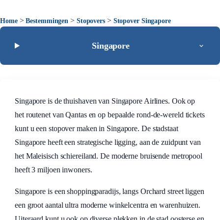
>
>
>
Home
Bestemmingen
Stopovers
Stopover Singapore
Singapore
Singapore is de thuishaven van Singapore Airlines. Ook op
het routenet van Qantas en op bepaalde rond-de-wereld tickets
kunt u een stopover maken in Singapore. De stadstaat
Singapore heeft een strategische ligging, aan de zuidpunt van
het Maleisisch schiereiland. De moderne bruisende metropool
heeft 3 miljoen inwoners.
Singapore is een shoppingparadijs, langs Orchard street liggen
een groot aantal ultra moderne winkelcentra en warenhuizen.
Uiteraard kunt u ook op diverse plekken in de stad oosterse en