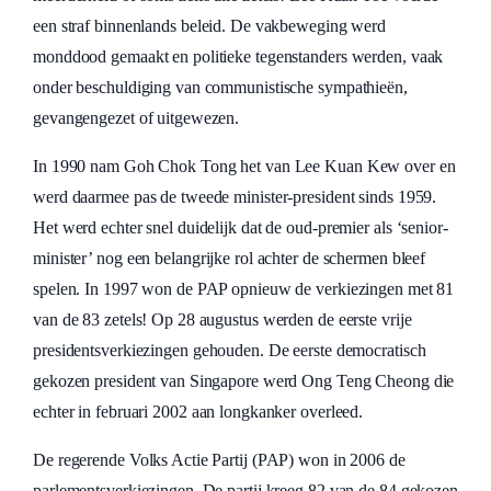
een straf binnenlands beleid. De vakbeweging werd
monddood gemaakt en politieke tegenstanders werden, vaak
onder beschuldiging van communistische sympathieën,
gevangengezet of uitgewezen.
In 1990 nam Goh Chok Tong het van Lee Kuan Kew over en
werd daarmee pas de tweede minister-president sinds 1959.
Het werd echter snel duidelijk dat de oud-premier als ‘senior-
minister’ nog een belangrijke rol achter de schermen bleef
spelen. In 1997 won de PAP opnieuw de verkiezingen met 81
van de 83 zetels! Op 28 augustus werden de eerste vrije
presidentsverkiezingen gehouden. De eerste democratisch
gekozen president van Singapore werd Ong Teng Cheong die
echter in februari 2002 aan longkanker overleed.
De regerende Volks Actie Partij (PAP) won in 2006 de
parlementsverkiezingen. De partij kreeg 82 van de 84 gekozen