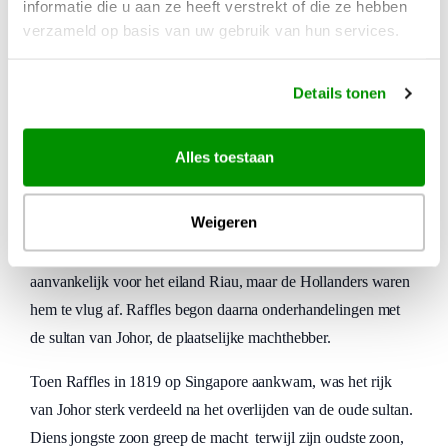
Napoleontische oorlogen gaven de Britten de bezittingen van
informatie die u aan ze heeft verstrekt of die ze hebben
verzameld op basis van uw gebruik van hun services.
de Hollanders weer terug. Veel Britten waren het daar echter
niet mee eens en zagen de verdere expansie van het Britse
Rijk in Zuidoost-Azië verloren gaan.
Details tonen
Raffles
Alles toestaan
Een van die Britten was Thomas Stamford Raffles, op dat
moment luitenant-gouverneur van Java. Hij vroeg dan ook
Weigeren
toestemming om een handelspost te mogen opzetten om de
Britse handelsroutes in deze regio veilig te stellen. Hij koos
aanvankelijk voor het eiland Riau, maar de Hollanders waren
hem te vlug af. Raffles begon daarna onderhandelingen met
de sultan van Johor, de plaatselijke machthebber.
Toen Raffles in 1819 op Singapore aankwam, was het rijk
van Johor sterk verdeeld na het overlijden van de oude sultan.
Diens jongste zoon greep de macht terwijl zijn oudste zoon,