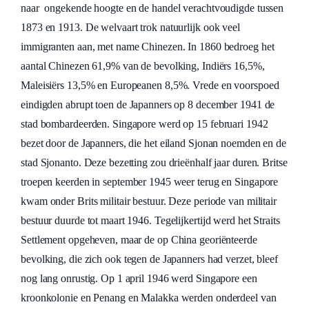
naar ongekende hoogte en de handel verachtvoudigde tussen
1873 en 1913. De welvaart trok natuurlijk ook veel
immigranten aan, met name Chinezen. In 1860 bedroeg het
aantal Chinezen 61,9% van de bevolking, Indiërs 16,5%,
Maleisiërs 13,5% en Europeanen 8,5%. Vrede en voorspoed
eindigden abrupt toen de Japanners op 8 december 1941 de
stad bombardeerden. Singapore werd op 15 februari 1942
bezet door de Japanners, die het eiland Sjonan noemden en de
stad Sjonanto. Deze bezetting zou drieënhalf jaar duren. Britse
troepen keerden in september 1945 weer terug en Singapore
kwam onder Brits militair bestuur. Deze periode van militair
bestuur duurde tot maart 1946. Tegelijkertijd werd het Straits
Settlement opgeheven, maar de op China georiënteerde
bevolking, die zich ook tegen de Japanners had verzet, bleef
nog lang onrustig. Op 1 april 1946 werd Singapore een
kroonkolonie en Penang en Malakka werden onderdeel van