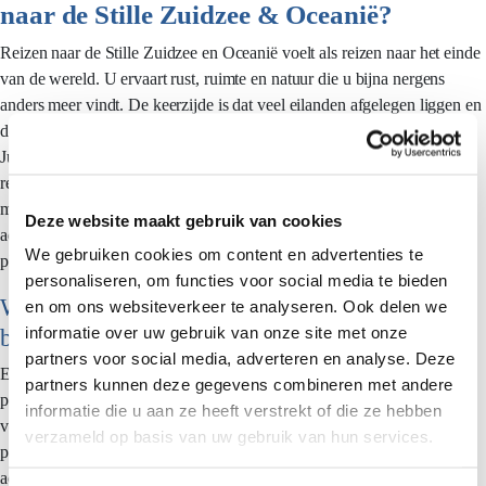
naar de Stille Zuidzee & Oceanië?
Reizen naar de Stille Zuidzee en Oceanië voelt als reizen naar het einde
van de wereld. U ervaart rust, ruimte en natuur die u bijna nergens
anders meer vindt. De keerzijde is dat veel eilanden afgelegen liggen en
de infrastructuur soms beperkt is.
Juist daarom is een goed doordachte route belangrijk. U wilt de lange
reisduur en overstappen benutten voor een ontspannen, logische reis,
met accommodaties en voorzieningen die passen bij uw wensen. Wij
Deze website maakt gebruik van cookies
adviseren daarom om uw route en tempo bewust te kiezen, zodat u ter
We gebruiken cookies om content en advertenties te
plekke echt de tijd heeft om te landen.
personaliseren, om functies voor social media te bieden
Wat maakt een reis met Pacific Island Travel
en om ons websiteverkeer te analyseren. Ook delen we
informatie over uw gebruik van onze site met onze
bijzonder?
partners voor social media, adverteren en analyse. Deze
Een premiumreis naar deze regio vraagt om specialistische kennis. Uw
partners kunnen deze gegevens combineren met andere
persoonlijke reisspecialist kent de eilanden, de seizoenen en de
informatie die u aan ze heeft verstrekt of die ze hebben
verborgen plekken en vertaalt uw wensen naar een reis die echt bij u
verzameld op basis van uw gebruik van hun services.
past. U profiteert van lokale partners, zorgvuldig geselecteerde
accommodaties en een route die rekening houdt met reistijd,