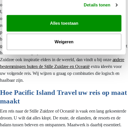
overstappen en uw gewenste comfortniveau.
Details tonen
U hoeft zich geen zorgen te maken over vluchten, transfers of de vraag
of een bepaald eiland te afgelegen is voor uw reisstijl. Uw persoonlijke
Alles toestaan
reisspecialist denkt vooruit, stemt de reis af op de infrastructuur ter
plekke en bespreekt eerlijk wat wel en niet handig is. Als u zich eerst
breed wilt oriënteren op bestemmingen in de regio, bekijk dan ons
Weigeren
overzicht van alle bestemmingen in de Stille Zuidzee
voor een compleet
beeld van uw mogelijkheden. Zoekt u naast de eilanden in de Stille
Zuidzee ook inspiratie elders in de wereld, dan vindt u bij onze
andere
bestemmingen buiten de Stille Zuidzee en Oceanië
extra ideeën voor
uw volgende reis. Wij wijzen u graag op combinaties die logisch en
haalbaar zijn.
Hoe Pacific Island Travel uw reis op maat
maakt
Een reis naar de Stille Zuidzee of Oceanië is vaak een lang gekoesterde
droom. U wilt dat alles klopt. De route, de eilanden, de resorts en de
balans tussen beleven en ontspannen. Maatwerk is daarbij essentieel.