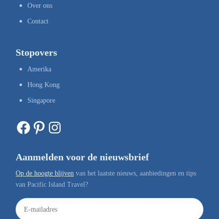
Over ons
Contact
Stopovers
Amerika
Hong Kong
Singapore
Facebook
Pinterest
Instagram
Aanmelden voor de nieuwsbrief
Op de hoogte blijven
van het laatste nieuws, aanbiedingen en tips
van Pacific Island Travel?
E
-