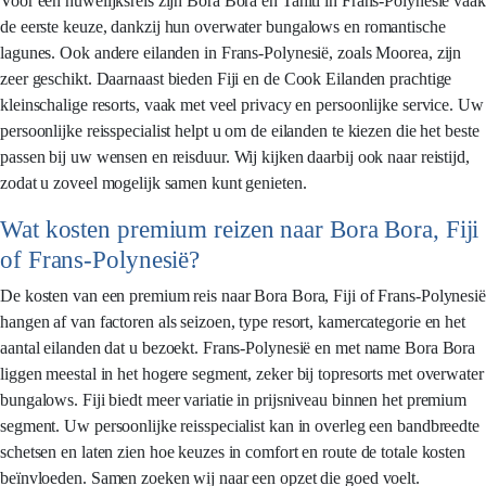
Voor een huwelijksreis zijn Bora Bora en Tahiti in Frans-Polynesië vaak
de eerste keuze, dankzij hun overwater bungalows en romantische
lagunes. Ook andere eilanden in Frans-Polynesië, zoals Moorea, zijn
zeer geschikt. Daarnaast bieden Fiji en de Cook Eilanden prachtige
kleinschalige resorts, vaak met veel privacy en persoonlijke service. Uw
persoonlijke reisspecialist helpt u om de eilanden te kiezen die het beste
passen bij uw wensen en reisduur. Wij kijken daarbij ook naar reistijd,
zodat u zoveel mogelijk samen kunt genieten.
Wat kosten premium reizen naar Bora Bora, Fiji
of Frans-Polynesië?
De kosten van een premium reis naar Bora Bora, Fiji of Frans-Polynesië
hangen af van factoren als seizoen, type resort, kamercategorie en het
aantal eilanden dat u bezoekt. Frans-Polynesië en met name Bora Bora
liggen meestal in het hogere segment, zeker bij topresorts met overwater
bungalows. Fiji biedt meer variatie in prijsniveau binnen het premium
segment. Uw persoonlijke reisspecialist kan in overleg een bandbreedte
schetsen en laten zien hoe keuzes in comfort en route de totale kosten
beïnvloeden. Samen zoeken wij naar een opzet die goed voelt.