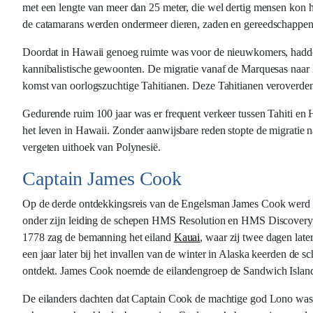
met een lengte van meer dan 25 meter, die wel dertig mensen kon
de catamarans werden ondermeer dieren, zaden en gereedschapp
Doordat in Hawaii genoeg ruimte was voor de nieuwkomers, hadden 
kannibalistische gewoonten. De migratie vanaf de Marquesas naar H
komst van oorlogszuchtige Tahitianen. Deze Tahitianen veroverden
Gedurende ruim 100 jaar was er frequent verkeer tussen Tahiti en 
het leven in Hawaii. Zonder aanwijsbare reden stopte de migratie 
vergeten uithoek van Polynesië.
Captain James Cook
Op de derde ontdekkingsreis van de Engelsman James Cook werd 
onder zijn leiding de schepen HMS Resolution en HMS Discovery
1778 zag de bemanning het eiland
Kauai
, waar zij twee dagen lat
een jaar later bij het invallen van de winter in Alaska keerden de
ontdekt. James Cook noemde de eilandengroep de Sandwich Islan
De eilanders dachten dat Captain Cook de machtige god Lono was,