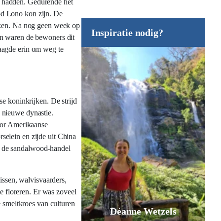
g hadden. Gedurende het
od Lono kon zijn. De
ekken. Na nog geen week op
Inspiratie nodig?
en waren de bewoners dit
aagde erin om weg te
e koninkrijken. De strijd
 nieuwe dynastie.
oor Amerikaanse
selein en zijde uit China
p de sandalwood-handel
ssen, walvisvaarders,
 floreren. Er was zoveel
e smeltkroes van culturen
Jurgen Pol