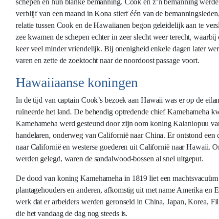
schepen en hun blanke bemanning. Cook en z’n bemanning werden m
verblijf van een maand in Kona stierf één van de bemanningslede
relatie tussen Cook en de Hawaiianen begon geleidelijk aan te ve
zee kwamen de schepen echter in zeer slecht weer terecht, waarbi
keer veel minder vriendelijk. Bij onenigheid enkele dagen later 
varen en zette de zoektocht naar de noordoost passage voort.
Hawaiiaanse koningen
In de tijd van captain Cook’s bezoek aan Hawaii was er op de eilan
ruïneerde het land. De behendig optredende chief Kamehameha kwam
Kamehameha werd gesteund door zijn oom koning Kalaniopuu v
handelaren, onderweg van Californië naar China. Er ontstond een 
naar Californië en westerse goederen uit Californië naar Hawaii
werden gelegd, waren de sandalwood-bossen al snel uitgeput.
De dood van koning Kamehameha in 1819 liet een machtsvacuüm ac
plantagehouders en anderen, afkomstig uit met name Amerika en E
werk dat er arbeiders werden geronseld in China, Japan, Korea, Fil
die het vandaag de dag nog steeds is.