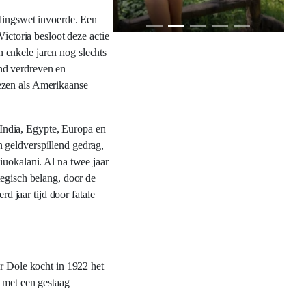
lingswet invoerde. Een
ctoria besloot deze actie
 enkele jaren nog slechts
nd verdreven en
ezen als Amerikaanse
India, Egypte, Europa en
 geldverspillend gedrag,
iuokalani. Al na twee jaar
tegisch belang, door de
 jaar tijd door fatale
ur Dole kocht in 1922 het
d met een gestaag