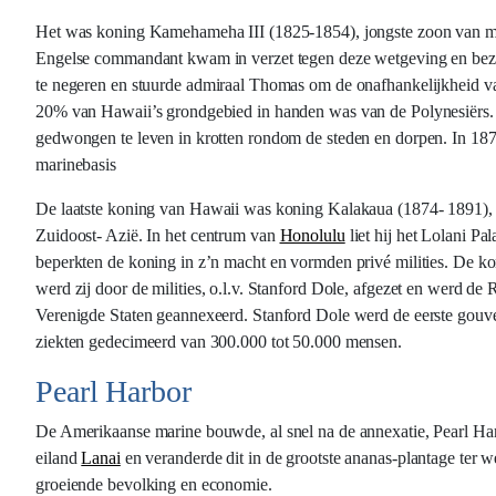
Het was koning Kamehameha III (1825-1854), jongste zoon van m
Engelse commandant kwam in verzet tegen deze wetgeving en beze
te negeren en stuurde admiraal Thomas om de onafhankelijkheid va
20% van Hawaii’s grondgebied in handen was van de Polynesiërs. D
gedwongen te leven in krotten rondom de steden en dorpen. In 187
marinebasis
De laatste koning van Hawaii was koning Kalakaua (1874- 1891), 
Zuidoost- Azië. In het centrum van
Honolulu
liet hij het Lolani P
beperkten de koning in z’n macht en vormden privé milities. De kon
werd zij door de milities, o.l.v. Stanford Dole, afgezet en werd d
Verenigde Staten geannexeerd. Stanford Dole werd de eerste gouve
ziekten gedecimeerd van 300.000 tot 50.000 mensen.
Pearl Harbor
De Amerikaanse marine bouwde, al snel na de annexatie, Pearl Harbo
eiland
Lanai
en veranderde dit in de grootste ananas-plantage ter 
groeiende bevolking en economie.