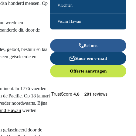
er dan honderd mensen. Op
Vluchten
Visum Hawaii
hun wrede en
randerde dit, door de
Bel ons
s, geloof, bestuur en taal
 een geïsoleerde en
Stuur een e-mail
Offerte aanvragen
tinent. In 1776 voerden
n de Pacific. Op 18 januari
verder noordwaarts. Bijna
land Hawaii
werden
n gefascineerd door de