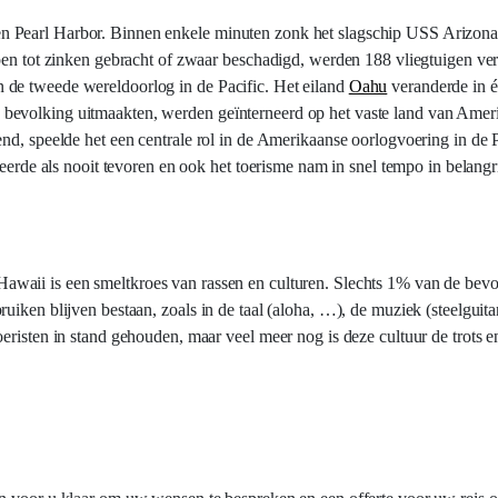
n Pearl Harbor. Binnen enkele minuten zonk het slagschip USS Arizon
epen tot zinken gebracht of zwaar beschadigd, werden 188 vliegtuigen ve
 de tweede wereldoorlog in de Pacific. Het eiland
Oahu
veranderde in é
 bevolking uitmaakten, werden geïnterneerd op het vaste land van Ame
nd, speelde het een centrale rol in de Amerikaanse oorlogvoering in de 
reerde als nooit tevoren en ook het toerisme nam in snel tempo in belang
Hawaii is een smeltkroes van rassen en culturen. Slechts 1% van de bevo
iken blijven bestaan, zoals in de taal (aloha, …), de muziek (steelguitar
risten in stand gehouden, maar veel meer nog is deze cultuur de trots en