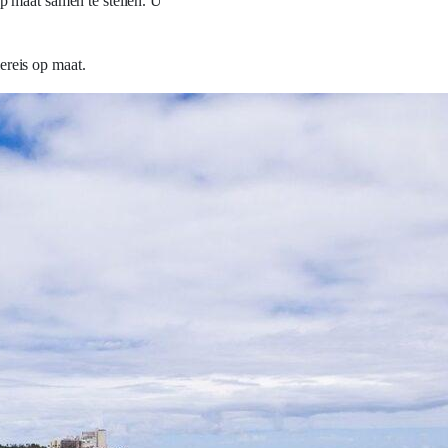
p maat samen te stellen. U
ereis op maat.