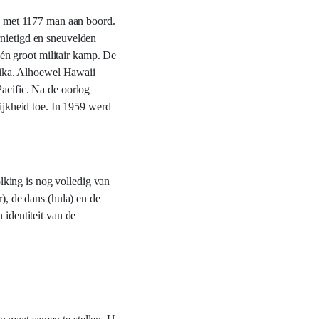
a met 1177 man aan boord.
rnietigd en sneuvelden
én groot militair kamp. De
rika. Alhoewel Hawaii
Pacific. Na de oorlog
rijkheid toe. In 1959 werd
lking is nog volledig van
), de dans (hula) en de
 identiteit van de