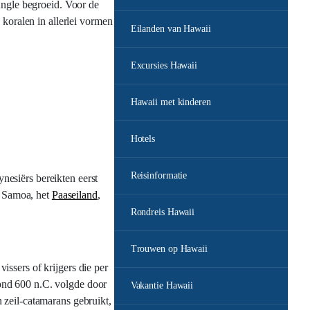
ungle begroeid. Voor de
 koralen in allerlei vormen
Eilanden van Hawaii
Excursies Hawaii
Hawaii met kinderen
Hotels
Reisinformatie
nesiërs bereikten eerst
, Samoa, het
Paaseiland
,
Rondreis Hawaii
Trouwen op Hawaii
ssers of krijgers die per
ond 600 n.C. volgde door
Vakantie Hawaii
 zeil-catamarans gebruikt,