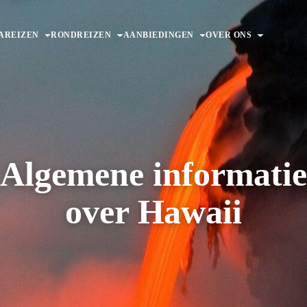
AREIZEN
RONDREIZEN
AANBIEDINGEN
OVER ONS
Algemene informati
over Hawaii