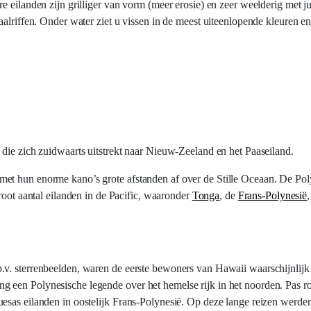
e eilanden zijn grilliger van vorm (meer erosie) en zeer weelderig met j
alriffen. Onder water ziet u vissen in de meest uiteenlopende kleuren en
 die zich zuidwaarts uitstrekt naar Nieuw-Zeeland en het Paaseiland.
et hun enorme kano’s grote afstanden af over de Stille Oceaan. De Poly
root aantal eilanden in de Pacific, waaronder
Tonga
, de
Frans-Polynesië
. sterrenbeelden, waren de eerste bewoners van Hawaii waarschijnlijk vi
 een Polynesische legende over het hemelse rijk in het noorden. Pas r
esas eilanden in oostelijk Frans-Polynesië. Op deze lange reizen werden