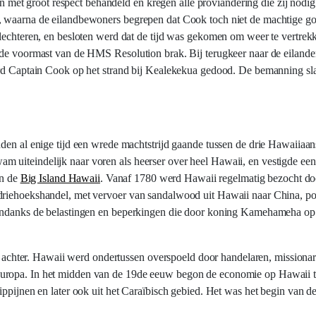
et groot respect behandeld en kregen alle proviandering die zij nodi
n, waarna de eilandbewoners begrepen dat Cook toch niet de machtige g
rslechteren, en besloten werd dat de tijd was gekomen om weer te vertr
j de voormast van de HMS Resolution brak. Bij terugkeer naar de eiland
werd Captain Cook op het strand bij Kealekekua gedood. De bemanning sl
den al enige tijd een wrede machtstrijd gaande tussen de drie Hawaiiaans
 uiteindelijk naar voren als heerser over heel Hawaii, en vestigde een
an de
Big Island Hawaii
. Vanaf 1780 werd Hawaii regelmatig bezocht d
driehoekshandel, met vervoer van sandalwood uit Hawaii naar China, por
. Ondanks de belastingen en beperkingen die door koning Kamehameha o
hter. Hawaii werd ondertussen overspoeld door handelaren, missionari
uropa. In het midden van de 19de eeuw begon de economie op Hawaii te
ippijnen en later ook uit het Caraïbisch gebied. Het was het begin van d