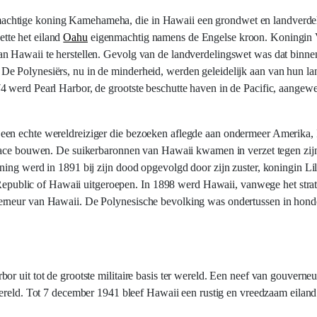
achtige koning Kamehameha, die in Hawaii een grondwet en landverde
tte het eiland
Oahu
eigenmachtig namens de Engelse kroon. Koningin Vi
n Hawaii te herstellen. Gevolg van de landverdelingswet was dat binnen
e Polynesiërs, nu in de minderheid, werden geleidelijk aan van hun la
4 werd Pearl Harbor, de grootste beschutte haven in de Pacific, aangew
een echte wereldreiziger die bezoeken aflegde aan ondermeer Amerika, 
alace bouwen. De suikerbaronnen van Hawaii kwamen in verzet tegen zijn
ing werd in 1891 bij zijn dood opgevolgd door zijn zuster, koningin Lil
e Republic of Hawaii uitgeroepen. In 1898 werd Hawaii, vanwege het stra
rneur van Hawaii. De Polynesische bevolking was ondertussen in honderd
r uit tot de grootste militaire basis ter wereld. Een neef van gouverne
wereld. Tot 7 december 1941 bleef Hawaii een rustig en vreedzaam eilan