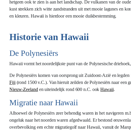
hetgeen ook te zien is aan het landschap. De vulkanen van de ouder
kust strekken zich witte zandstranden uit met mooie lagunes en kora
en kleuren. Hawaii is hierdoor een mooie duikbestemming.
Historie van Hawaii
De Polynesiërs
Hawaii vormt het noordelijkste punt van de Polynesische driehoek,
De Polynesiërs komen van oorsprong uit Zuidoost-Azië en legden m
Fiji
(rond 1500 v.C.). Van hieruit zeilden de Polynesiërs naar een g
Nieuw-Zeeland
en uiteindelijk rond 600 n.C. ook
Hawaii
.
Migratie naar Hawaii
Alhoewel de Polynesiërs zeer behendig waren in het navigeren m.b.v
ongeluk naar het noorden waren afgedwaald. Er bestond eeuwenlang
overbevolking een echte migratiegolf naar Hawaii, vanuit de Marqu