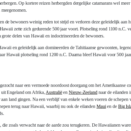
 herbergen. Op kortere reizen herbergden dergelijke catamarans wel me
en meegenomen.
de bewoners weinig reden tot strijd en verloren deze geleidelijk aan 
awaii zette zich gedurende 500 jaar voort. Plotseling rond 1100 n.C. ve
 grote delen van Hawaii en indoctrineerden de bewoners.
Hawaii en geleidelijk aan domineerden de Tahitiaanse gewoonten, legende
naar Hawaii plotseling rond 1200 n.C. Daarna bleef Hawaii voor 500 jaar
gezocht naar een vermoede noordoost doorgang om het Amerikaanse con
 uit Engeland om Afrika,
Australië
en
Nieuw-Zeeland
naar de eilanden i
er aan land gingen. Na een verblijf van enkele weken voeren de schepen 
 schepen terug naar Hawaii, waarbij nu ook de eilanden
Maui
en de
Big Is
ds.
 die zoals verwacht naar de aarde zou terugkeren. De Hawaiianen ware