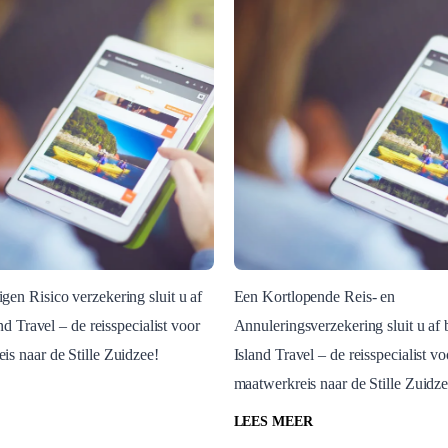
en Risico verzekering sluit u af
Een Kortlopende Reis- en
and Travel – de reisspecialist voor
Annuleringsverzekering sluit u af b
Blog Post
s naar de Stille Zuidzee!
Island Travel – de reisspecialist v
Eigen Risico
Kortlopende Reis- e
maatwerkreis naar de Stille Zuidze
Annuleringsverzeke
LEES MEER