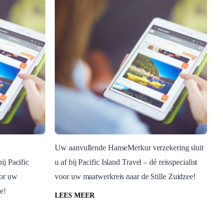
Uw aanvullende HanseMerkur verzekering sluit
ij Pacific
u af bij Pacific Island Travel – dé reisspecialist
Blog Post
oor uw
voor uw maatwerkreis naar de Stille Zuidzee!
n
Hansemerkur verzekering
e!
ring
LEES MEER