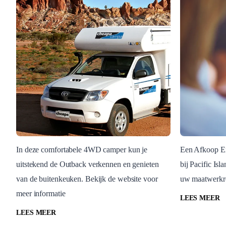
In deze comfortabele 4WD camper kun je
Een Afkoop Eig
uitstekend de Outback verkennen en genieten
bij Pacific Isl
Blog Post
Blog Post
van de buitenkeuken. Bekijk de website voor
uw maatwerkrei
Cheapa Campa 4WD 2
Afkoop 
meer informatie
Berth
LEES MEER
LEES MEER