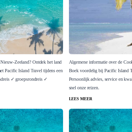
 Nieuw-Zeeland? Ontdek het land
Algemene informatie over de Coo
t Pacific Island Travel tijdens een
Boek voordelig bij Pacific Island T
n
Blog Post
ndreis ✓ groepsrondreis ✓
Persoonlijk advies, service en kwal
eeland Anders
Algemene Informati
✓
snel onze reizen.
Eilanden
LEES MEER