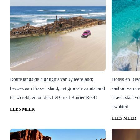
Route langs de highlights van Queensland;
Hotels en Reso
bezoek aan Fraser Island, het grootste zandstrand
aanbod van de 
Rondreizen
Blog Post
ter wereld, en ontdek het Great Barrier Reef!
Travel staat vo
Kust en binnenland in het
Hotels
kwaliteit.
zuiden van Queensland
LEES MEER
LEES MEER