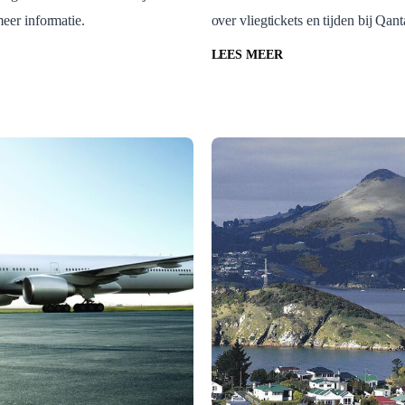
eer informatie.
over vliegtickets en tijden bij Qan
 Hilux 4WD
Qantas Airways
LEES MEER