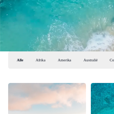
Alle
Afrika
Amerika
Australië
Co