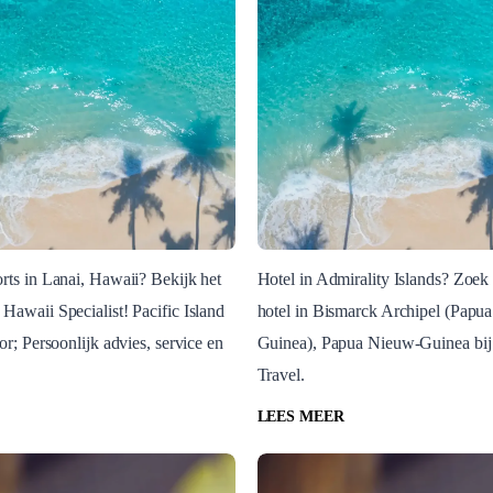
rts in Lanai, Hawaii? Bekijk het
Hotel in Admirality Islands? Zoe
Hawaii Specialist! Pacific Island
hotel in Bismarck Archipel (Papu
Blog Post
or; Persoonlijk advies, service en
Guinea), Papua Nieuw-Guinea bij 
Hotels
Travel.
LEES MEER