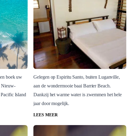
k en boek uw
Gelegen op Espiritu Santo, buiten Luganville,
a Nieuw-
aan de wondermooie baai Barrier Beach.
accommodation
Pacific Island
Dankzij het warme water is zwemmen het hele
Barrier Beach Resort
jaar door mogelijk.
LEES MEER