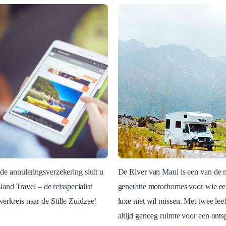
e annuleringsverzekering sluit u
De River van Maui is een van de 
Island Travel – de reisspecialist
generatie motorhomes voor wie ee
Blog Post
rkreis naar de Stille Zuidzee!
luxe niet wil missen. Met twee leef
pende
Maui River
altijd genoeg ruimte voor een ont
ingsverzekering