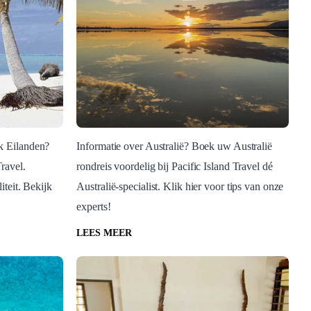
k Eilanden?
Informatie over Australië? Boek uw Australië
ravel.
rondreis voordelig bij Pacific Island Travel dé
Blog Post
iteit. Bekijk
Australië-specialist. Klik hier voor tips van onze
e Cook
Algemene informatie
experts!
Australie
LEES MEER