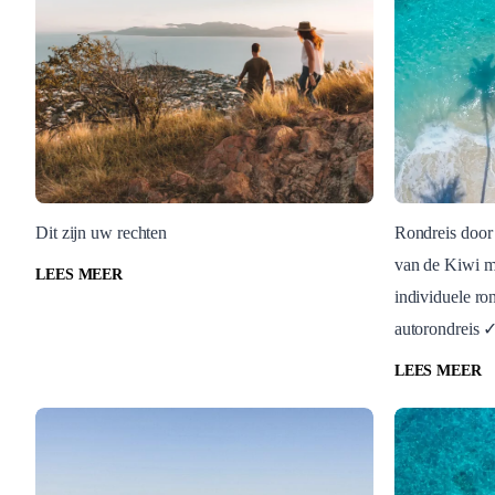
Dit zijn uw rechten
Rondreis door
van de Kiwi me
Blog Post
Rondreize
LEES MEER
individuele ro
Uw rechten
Niew Z
autorondreis 
LEES MEER