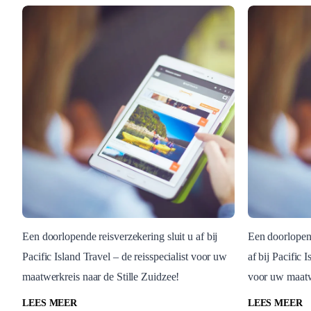
Een doorlopende reisverzekering sluit u af bij
Een doorlopend
Pacific Island Travel – de reisspecialist voor uw
af bij Pacific 
Blog Post
Blog Post
maatwerkreis naar de Stille Zuidzee!
voor uw maatwe
Doorlopende
Doorlo
reisverzekering
annuler
LEES MEER
LEES MEER