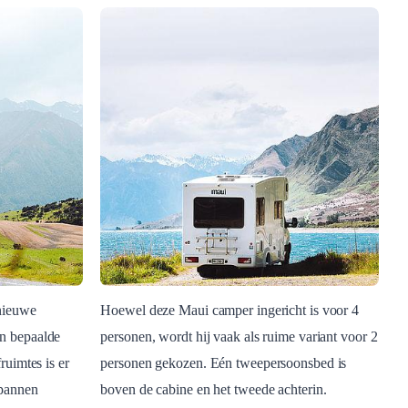
nieuwe
Hoewel deze Maui camper ingericht is voor 4
n bepaalde
personen, wordt hij vaak als ruime variant voor 2
Blog Post
ruimtes is er
personen gekozen. Eén tweepersoonsbed is
Maui Beach
spannen
boven de cabine en het tweede achterin.