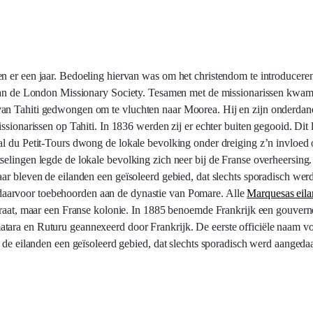
n er een jaar. Bedoeling hiervan was om het christendom te introducere
n van de London Missionary Society. Tesamen met de missionarissen kwa
van Tahiti gedwongen om te vluchten naar Moorea. Hij en zijn onderdan
ssionarissen op Tahiti. In 1836 werden zij er echter buiten gegooid. Dit 
al du Petit-Tours dwong de lokale bevolking onder dreiging z’n invloed
selingen legde de lokale bevolking zich neer bij de Franse overheersing
aar bleven de eilanden een geïsoleerd gebied, dat slechts sporadisch we
daarvoor toebehoorden aan de dynastie van Pomare. Alle
Marquesas eil
oraat, maar een Franse kolonie. In 1885 benoemde Frankrijk een gouverne
tara en Ruturu geannexeerd door Frankrijk. De eerste officiële naam v
n de eilanden een geïsoleerd gebied, dat slechts sporadisch werd aanged