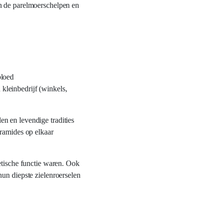
jn de parelmoerschelpen en
bloed
kleinbedrijf (winkels,
n en levendige tradities
iramides op elkaar
etische functie waren. Ook
un diepste zielenroerselen