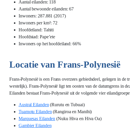
Aantal eilanden: 118
Aantal bewoonde eilanden: 67
Inwoners: 287.881 (2017)
Inwoners per km²: 72
Hoofdeiland: Tahiti
Hoofdstad: Pape’ete
Inwoners op het hoofdeiland: 66%
Locatie van Frans-Polynesië
Frans-Polynesië is een Frans overzees gebiedsdeel, gelegen in de t
westelijk). Frans-Polynesië ligt ten oosten van de datumgrens in de
Eilanden bestaat Frans-Polynesië uit de volgende vier eilandgroepe
Austral Eilanden
(Rurutu en Tubuai)
Tuamotu Eilanden
(Rangiroa en Manihi)
Marquesas Eilanden
(Nuku Hiva en Hiva Oa)
Gambier Eilanden