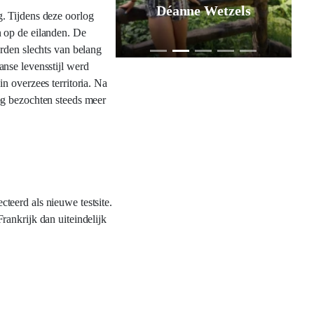
Déanne Wetzels
. Tijdens deze oorlog
n op de eilanden. De
erden slechts van belang
nse levensstijl werd
n overzees territoria. Na
og bezochten steeds meer
teerd als nieuwe testsite.
rankrijk dan uiteindelijk