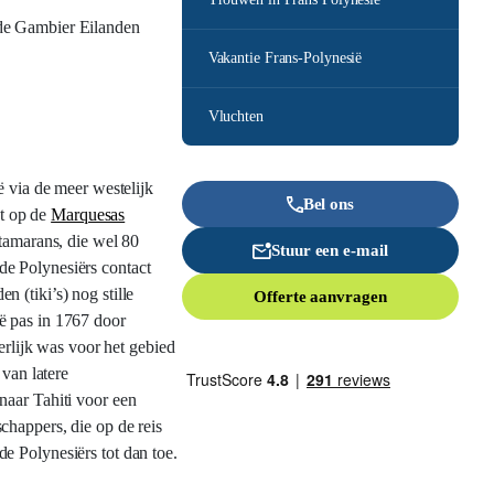
 de Gambier Eilanden
Vakantie Frans-Polynesië
Vluchten
ë via de meer westelijk
Bel ons
st op de
Marquesas
atamarans, die wel 80
Stuur een e-mail
de Polynesiërs contact
 (tiki’s) nog stille
Offerte aanvragen
ë pas in 1767 door
erlijk was voor het gebied
 van latere
naar Tahiti voor een
chappers, die op de reis
e Polynesiërs tot dan toe.