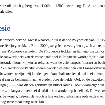
een vulkanisch gebergte van 1.000 tot 1.500 meter hoog. De Austral en
alatollen.
sië
et precies bekend. Meest waarschijnlijk is dat de Polynesiërs vanuit Azi
nesië zijn getrokken. Rond 2000 jaar geleden vestigden zij zich allereer
 Frans-Polynesië vestigden. De Polynesiërs trokken in hun enorme zeil-c
de aanwezigheid van de zoete aardappel in Polynesië wordt afgeleid dat 
onden koninkrijken en religies, waar de vele tempels (marae) en beelden
250 jaar door de Pacific voeren, werden de eilanden van Frans-Polynesi
bewoners te zijn – zij kenden geen kannibalisme, iets dat al heel uitzond
ssaal aan de bemanning aan te bieden voor de liefde. Ook bij de bezoeken
ligh (1788) was dit een gebruikelijk ritueel.James Cook kwam eigenlijk 
de zon langs) en verbleef daarbij drie maanden op het eiland. De wetens
r bewoners, hetgeen de grootste hoeveelheid informatie opleverde over d
 nog twee maal terug naar Tahiti.