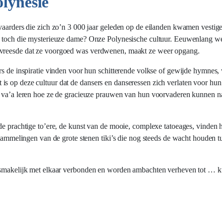
lynesië
evaarders die zich zo’n 3 000 jaar geleden op de eilanden kwamen vesti
is toch die mysterieuze dame? Onze Polynesische cultuur. Eeuwenlang 
 vreesde dat ze voorgoed was verdwenen, maakt ze weer opgang.
rs de inspiratie vinden voor hun schitterende volkse of gewijde hymnes,
s op deze cultuur dat de dansers en danseressen zich verlaten voor hun 
 de va’a leren hoe ze de gracieuze prauwen van hun voorvaderen kunnen
 de prachtige to’ere, de kunst van de mooie, complexe tatoeages, vinden
fstammelingen van de grote stenen tiki’s die nog steeds de wacht houden 
losmakelijk met elkaar verbonden en worden ambachten verheven tot … k