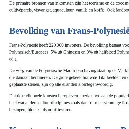
De primaire bronnen van inkomsten zijn het toerisme en de cocosn
cultivéparels, visvangst, aquacultuur, vanille en koffie. Ook landbou
Bevolking van Frans-Polynesi
Frans-Polynesië heeft 220.000 inwoners. De bevolking bestaat voo
Polynesisch/Europees, 5% uit Chinesen en 3% uit halfbloed Polyne
ed.).
De wieg van de Polynesische Maohi-beschaving staat op de Markieze
die daaraan herinneren. De grote gebeeldhouwde Tiki-beelden en de
geplaatste stenen, zijn op alle eilanden alomtegenwoordig.
Dat de traditionele kunsten heropleven, merken we aan de popularit
heel wat andere cultuurdisciplines zoals dans of meerstemmige lie
bezingen, bloeien als nooit tevoren.