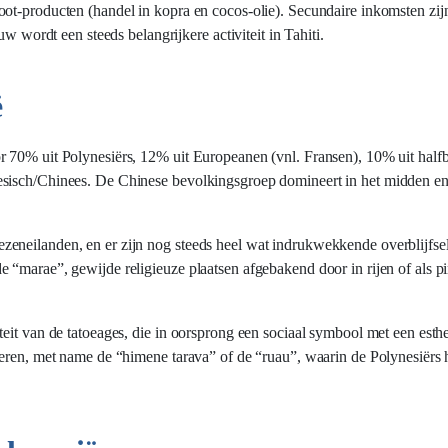
oot-producten (handel in kopra en cocos-olie). Secundaire inkomsten zi
w wordt een steeds belangrijkere activiteit in Tahiti.
ë
r 70% uit Polynesiërs, 12% uit Europeanen (vnl. Fransen), 10% uit half
sisch/Chinees. De Chinese bevolkingsgroep domineert in het midden en 
neilanden, en er zijn nog steeds heel wat indrukwekkende overblijfsele
 “marae”, gewijde religieuze plaatsen afgebakend door in rijen of als p
eit van de tatoeages, die in oorsprong een sociaal symbool met een esth
deren, met name de “himene tarava” of de “ruau”, waarin de Polynesiërs h