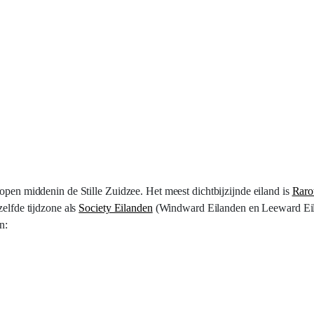
ropen middenin de Stille Zuidzee. Het meest dichtbijzijnde eiland is
Raro
zelfde tijdzone als
Society Eilanden
(Windward Eilanden en Leeward Eil
n: