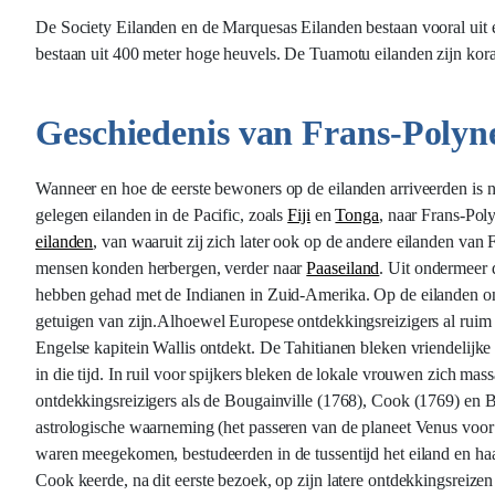
De Society Eilanden en de Marquesas Eilanden bestaan vooral uit 
bestaan uit 400 meter hoge heuvels. De Tuamotu eilanden zijn kora
Geschiedenis van Frans-Polyne
Wanneer en hoe de eerste bewoners op de eilanden arriveerden is ni
gelegen eilanden in de Pacific, zoals
Fiji
en
Tonga
, naar Frans-Poly
eilanden
, van waaruit zij zich later ook op de andere eilanden van
mensen konden herbergen, verder naar
Paaseiland
. Uit ondermeer 
hebben gehad met de Indianen in Zuid-Amerika. Op de eilanden ontst
getuigen van zijn.Alhoewel Europese ontdekkingsreizigers al ruim 
Engelse kapitein Wallis ontdekt. De Tahitianen bleken vriendelijke 
in die tijd. In ruil voor spijkers bleken de lokale vrouwen zich ma
ontdekkingsreizigers als de Bougainville (1768), Cook (1769) en B
astrologische waarneming (het passeren van de planeet Venus voor 
waren meegekomen, bestudeerden in de tussentijd het eiland en haa
Cook keerde, na dit eerste bezoek, op zijn latere ontdekkingsreizen