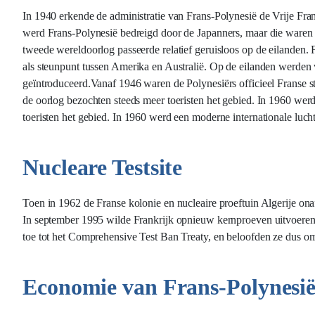
In 1940 erkende de administratie van Frans-Polynesië de Vrije Fra
werd Frans-Polynesië bedreigd door de Japanners, maar die waren 
tweede wereldoorlog passeerde relatief geruisloos op de eilanden.
als steunpunt tussen Amerika en Australië. Op de eilanden werden 
geïntroduceerd.Vanaf 1946 waren de Polynesiërs officieel Franse st
de oorlog bezochten steeds meer toeristen het gebied. In 1960 wer
toeristen het gebied. In 1960 werd een moderne internationale luch
Nucleare Testsite
Toen in 1962 de Franse kolonie en nucleaire proeftuin Algerije on
In september 1995 wilde Frankrijk opnieuw kernproeven uitvoeren i
toe tot het Comprehensive Test Ban Treaty, en beloofden ze dus om
Economie van Frans-Polynesi