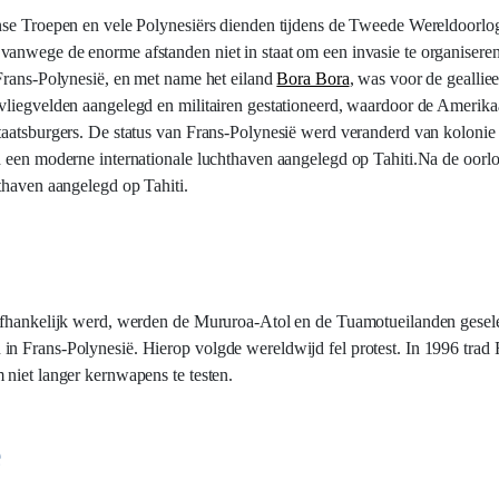
nse Troepen en vele Polynesiërs dienden tijdens de Tweede Wereldoorlog
vanwege de enorme afstanden niet in staat om een invasie te organisere
 Frans-Polynesië, en met name het eiland
Bora Bora
, was voor de geallie
vliegvelden aangelegd en militairen gestationeerd, waardoor de Amerikaa
aatsburgers. De status van Frans-Polynesië werd veranderd van kolonie i
d een moderne internationale luchthaven aangelegd op Tahiti.Na de oorl
thaven aangelegd op Tahiti.
afhankelijk werd, werden de Mururoa-Atol en de Tuamotueilanden geselec
n Frans-Polynesië. Hierop volgde wereldwijd fel protest. In 1996 trad F
 niet langer kernwapens te testen.
ë