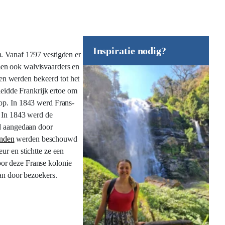
Inspiratie nodig?
n. Vanaf 1797 vestigden er
men ook walvisvaarders en
en werden bekeerd tot het
leidde Frankrijk ertoe om
 op. In 1843 werd Frans-
. In 1843 werd de
rd aangedaan door
anden
werden beschouwd
ur en stichtte ze een
oor deze Franse kolonie
aan door bezoekers.