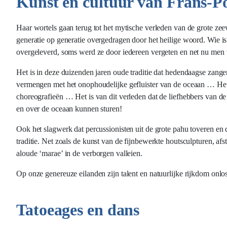
Kunst en cultuur van Frans-Po
Haar wortels gaan terug tot het mytische verleden van de grote ze
generatie op generatie overgedragen door het heilige woord. Wie 
overgeleverd, soms werd ze door iedereen vergeten en net nu men
Het is in deze duizenden jaren oude traditie dat hedendaagse zange
vermengen met het onophoudelijke gefluister van de oceaan … Het i
choreografieën … Het is van dit verleden dat de liefhebbers van
en over de oceaan kunnen sturen!
Ook het slagwerk dat percussionisten uit de grote pahu toveren en
traditie. Net zoals de kunst van de fijnbewerkte houtsculpturen, a
aloude ‘marae’ in de verborgen valleien.
Op onze genereuze eilanden zijn talent en natuurlijke rijkdom on
Tatoeages en dans