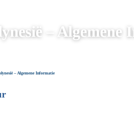
lynesië – Algemene I
lynesië – Algemene Informatie
ur