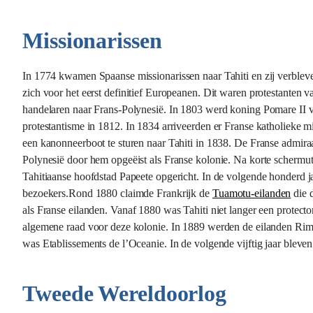
Missionarissen
In 1774 kwamen Spaanse missionarissen naar Tahiti en zij verbleve
zich voor het eerst definitief Europeanen. Dit waren protestante
handelaren naar Frans-Polynesië. In 1803 werd koning Pomare II 
protestantisme in 1812. In 1834 arriveerden er Franse katholieke mi
een kanonneerboot te sturen naar Tahiti in 1838. De Franse admira
Polynesië door hem opgeëist als Franse kolonie. Na korte schermut
Tahitiaanse hoofdstad Papeete opgericht. In de volgende honderd j
bezoekers.Rond 1880 claimde Frankrijk de
Tuamotu-eilanden
die 
als Franse eilanden. Vanaf 1880 was Tahiti niet langer een protect
algemene raad voor deze kolonie. In 1889 werden de eilanden Rima
was Etablissements de l’Oceanie. In de volgende vijftig jaar bleve
Tweede Wereldoorlog