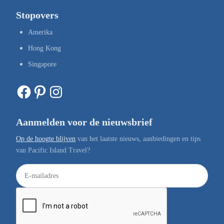
Stopovers
Amerika
Hong Kong
Singapore
Facebook
Pinterest
Instagram
Aanmelden voor de nieuwsbrief
Op de hoogte blijven
van het laatste nieuws, aanbiedingen en tips
van Pacific Island Travel?
E
-
m
a
i