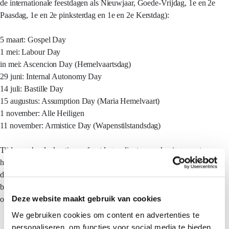
de internationale feestdagen als Nieuwjaar, Goede-Vrijdag, 1e en 2e
Paasdag, 1e en 2e pinksterdag en 1e en 2e Kerstdag):
5 maart: Gospel Day
1 mei: Labour Day
in mei: Ascencion Day (Hemelvaartsdag)
29 juni: Internal Autonomy Day
14 juli: Bastille Day
15 augustus: Assumption Day (Maria Hemelvaart)
1 november: Alle Heiligen
11 november: Armistice Day (Wapenstilstandsdag)
Tijdens schoolvakanties en feestdagen dient u er rekening mee te
houden dat veel inwoners van Frans-Polynesië zelf ook op reis gaan en
dat het dan dus extra druk kan zijn in hotels, op tours en bij
bezienswaardigheden. Bovendien zijn op feestdagen winkels en soms
Deze website maakt gebruik van cookies
ook attracties gesloten.
We gebruiken cookies om content en advertenties te
personaliseren, om functies voor social media te bieden