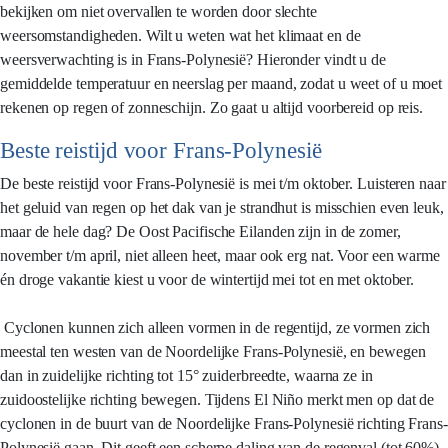
bekijken om niet overvallen te worden door slechte
weersomstandigheden. Wilt u weten wat het klimaat en de
weersverwachting is in Frans-Polynesië? Hieronder vindt u de
gemiddelde temperatuur en neerslag per maand, zodat u weet of u moet
rekenen op regen of zonneschijn. Zo gaat u altijd voorbereid op reis.
Beste reistijd voor Frans-Polynesië
De beste reistijd voor Frans-Polynesië is mei t/m oktober. Luisteren naar
het geluid van regen op het dak van je strandhut is misschien even leuk,
maar de hele dag? De Oost Pacifische Eilanden zijn in de zomer,
november t/m april, niet alleen heet, maar ook erg nat. Voor een warme
én droge vakantie kiest u voor de wintertijd mei tot en met oktober.
Cyclonen kunnen zich alleen vormen in de regentijd, ze vormen zich
meestal ten westen van de Noordelijke Frans-Polynesië, en bewegen
dan in zuidelijke richting tot 15° zuiderbreedte, waarna ze in
zuidoostelijke richting bewegen. Tijdens El Niño merkt men op dat de
cyclonen in de buurt van de Noordelijke Frans-Polynesië richting Frans-
Polynesië gaan. Dit geeft een scherpe daling van de regenval (tot 60%)