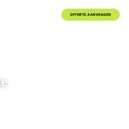
020-6261325
OFFERTE AANVRAGEN
ma-vr 09.00-17.00u
te