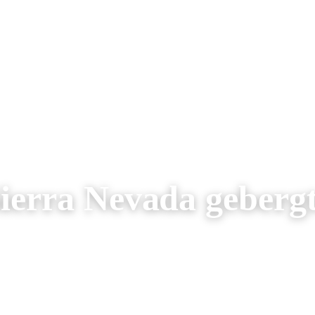
AREIZEN
RONDREIZEN
AANBIEDINGEN
OVER ONS
ierra Nevada geberg