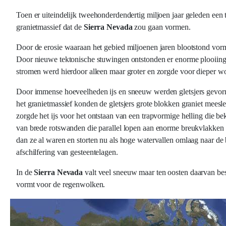
Toen er uiteindelijk tweehonderdendertig miljoen jaar geleden een 
granietmassief dat de
Sierra Nevada
zou gaan vormen.
Door de erosie waaraan het gebied miljoenen jaren blootstond vor
Door nieuwe tektonische stuwingen ontstonden er enorme plooiing
stromen werd hierdoor alleen maar groter en zorgde voor dieper wo
Door immense hoeveelheden ijs en sneeuw werden gletsjers gevor
het granietmassief konden de gletsjers grote blokken graniet meesl
zorgde het ijs voor het ontstaan van een trapvormige helling die be
van brede rotswanden die parallel lopen aan enorme breukvlakken 
dan ze al waren en storten nu als hoge watervallen omlaag naar d
afschilfering van gesteentelagen.
In de
Sierra Nevada
valt veel sneeuw maar ten oosten daarvan best
vormt voor de regenwolken.