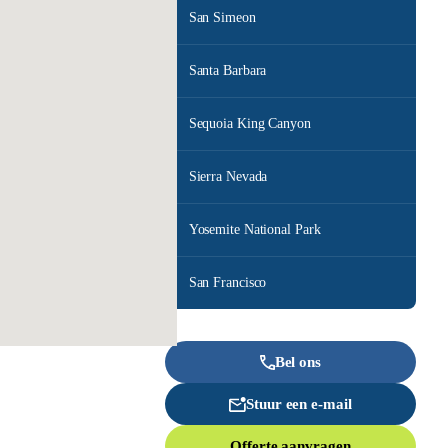
San Simeon
Santa Barbara
Sequoia King Canyon
Sierra Nevada
Yosemite National Park
San Francisco
Bel ons
Stuur een e-mail
Offerte aanvragen