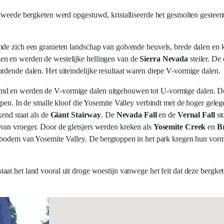
tweede bergketen werd opgestuwd, kristalliseerde het gesmolten gesteent
mde zich een granieten landschap van golvende heuvels, brede dalen en 
en en werden de westelijke hellingen van de
Sierra Nevada
steiler. De
rdende dalen. Het uiteindelijke resultaat waren diepe V-vormige dalen.
md en werden de V-vormige dalen uitgehouwen tot U-vormige dalen. Do
epen. In de smalle kloof die Yosemite Valley verbindt met de hoger gelege
kend staat als de
Giant Stairway
. De
Nevada Fall
en de
Vernal Fall
st
van vroeger. Door de gletsjers werden kreken als
Yosemite Creek
en
B
e bodem van Yosemite Valley. De bergtoppen in het park kregen hun vorm
aat het land vooral uit droge woestijn vanwege het feit dat deze bergket