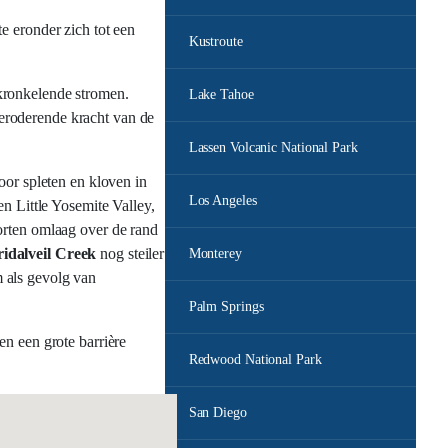
e eronder zich tot een
Kustroute
kronkelende stromen.
Lake Tahoe
 eroderende kracht van de
Lassen Volcanic National Park
or spleten en kloven in
Los Angeles
n Little Yosemite Valley,
orten omlaag over de rand
ridalveil Creek
nog steiler
Monterey
 als gevolg van
Palm Springs
en een grote barrière
Redwood National Park
San Diego