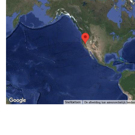
Sneltoetsen
De afbeelding kan auteursrechtelijk besche