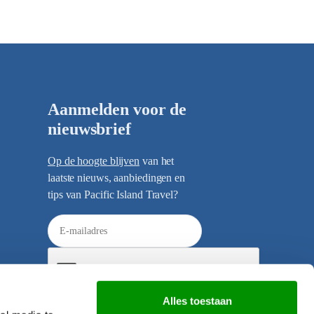
Aanmelden voor de
nieuwsbrief
Op de hoogte blijven
van het
laatste nieuws, aanbiedingen en
tips van Pacific Island Travel?
E
-
m
a
i
Alles toestaan
l