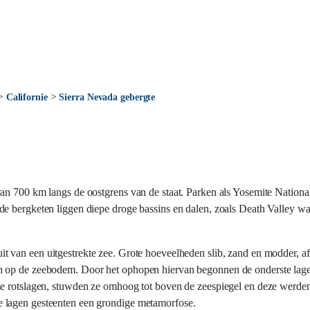
>
>
Californie
Sierra Nevada gebergte
van 700 km langs de oostgrens van de staat. Parken als Yosemite Nation
e bergketen liggen diepe droge bassins en dalen, zoals Death Valley wa
it van een uitgestrekte zee. Grote hoeveelheden slib, zand en modder, a
h op de zeebodem. Door het ophopen hiervan begonnen de onderste lag
ze rotslagen, stuwden ze omhoog tot boven de zeespiegel en deze werde
 lagen gesteenten een grondige metamorfose.