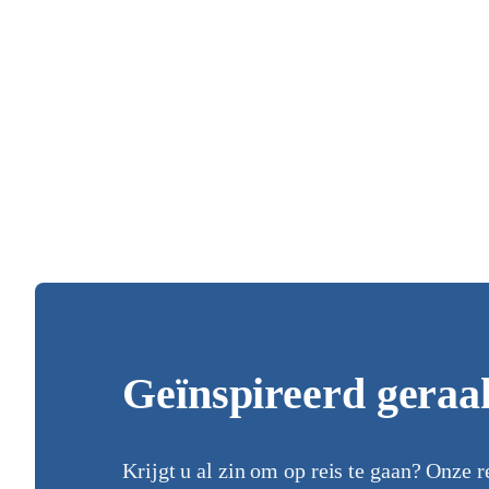
Geïnspireerd geraa
Krijgt u al zin om op reis te gaan? Onze r