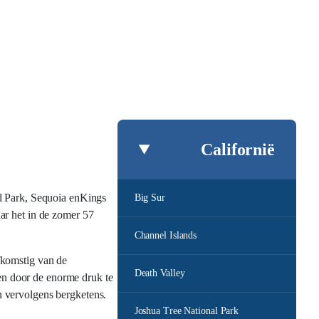
Californië
al Park, Sequoia enKings
Big Sur
ar het in de zomer 57
Channel Islands
fkomstig van de
Death Valley
en door de enorme druk te
n vervolgens bergketens.
Joshua Tree National Park