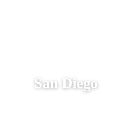
AREIZEN
RONDREIZEN
AANBIEDINGEN
OVER ONS
San Diego