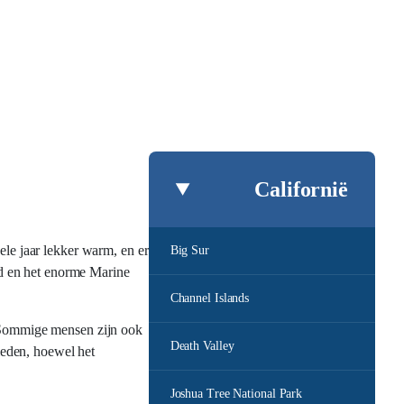
Californië
ele jaar lekker warm, en er
Big Sur
d en het enorme Marine
Channel Islands
. Sommige mensen zijn ook
Death Valley
bieden, hoewel het
Joshua Tree National Park