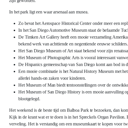
zijn geworden.
In het park ligt een waar arsenaal aan musea.
Zo bevat het Aerospace Historical Center onder meer een repli
In het San Diego Automotive Museum staat de befaamde Tucke
De Timken Art Gallery heeft een mooie verzameling Amerikaan
bekend werk van achttiende en negentiende eeuwse schilders
Het San Diego Museum of Art staat bekend voor zijn renaissa
Het Museum of Photographic Arts is vooral interessant vanwege
De Hispanics gemeenschap van San Diego komt aan bod in de E
Een mooie combinatie is het Natural History Museum met het
allerlei hands-on zaken voor kinderen.
Het Museum of Man biedt tentoonstellingen over de ontwikk
Het Museum of San Diego History is een mooie aanvulling op
blootgelegd.
Het weekend is de beste tijd om Balboa Park te bezoeken, dan komen
Kijk in de krant wat er te doen is in het Spreckels Organ Pavilion
verveling. Het is verstandig om een museumkaart te kopen voor twa