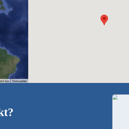
rmd zijn
Voorwaarden
kt?