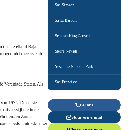
San Simeon
Santa Barbara
Sequoia King Canyon
et schiereiland Baja
Sierra Nevada
s mogen niet mee over de
Yosemite National Park
San Francisco
de Verenigde Staten. Als
 van 1935. De eerste
Bel ons
missie-stijl die in de
 Midden- en Zuid-
Stuur een e-mail
oud steeds aantrekkelijker
Offerte aanvragen