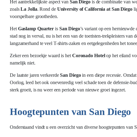
Het aantrekkelijkste aspect van
San Diego
is de combinatie van wee
zoals
La Jolla
. Rond de
University of California at San Diego
li
voorspelbare grootheden.
Het
Gaslamp Quarter
is
San Diego
’s variant op een hernieuwde 
stad nog in verval, nu is het een van de toeristen-trekpleisters van
langzamerhand te veel T-shirts-zaken en eetgelegenheden het toneel,
Zeker een bezoekje waard is het
Coronado Hotel
op het eiland v
namelijk niet.
De laatste jaren verkeerde
San Diego
in een diepe recessie. Omdat 
Oorlog, leed het ook onevenredig veel schade toen de defensie-budg
sterk groeit, is nu weer een periode van nieuwe groei ingezet.
Hoogtepunten van San Diego
Onderstaand vindt u een overzicht van diverse hoogtepunten van 