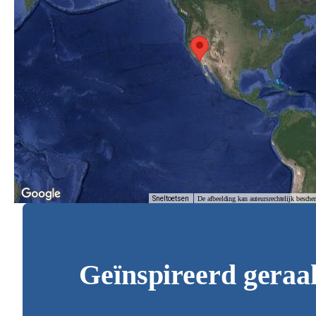
Sneltoetsen
De afbeelding kan auteursrechtelijk besche
Geïnspireerd geraa