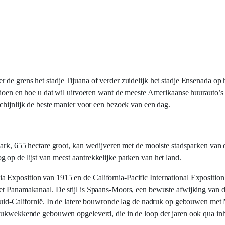
de grens het stadje Tijuana of verder zuidelijk het stadje Ensenada op h
t doen en hoe u dat wil uitvoeren want de meeste Amerikaanse huurauto’
chijnlijk de beste manier voor een bezoek van een dag.
Park, 655 hectare groot, kan wedijveren met de mooiste stadsparken van 
 op de lijst van meest aantrekkelijke parken van het land.
 Exposition van 1915 en de California-Pacific International Exposition
t Panamakanaal. De stijl is Spaans-Moors, een bewuste afwijking van de 
 Zuid-Californië. In de latere bouwronde lag de nadruk op gebouwen met
drukwekkende gebouwen opgeleverd, die in de loop der jaren ook qua inh