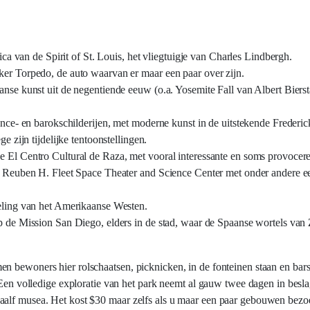
ca van de Spirit of St. Louis, het vliegtuigje van Charles Lindbergh.
r Torpedo, de auto waarvan er maar een paar over zijn.
se kunst uit de negentiende eeuw (o.a. Yosemite Fall van Albert Biers
.
nce- en barokschilderijen, met moderne kunst in de uitstekende Frederi
 zijn tijdelijke tentoonstellingen.
l Centro Cultural de Raza, met vooral interessante en soms provocere
 Reuben H. Fleet Space Theater and Science Center met onder andere ee
eling van het Amerikaanse Westen.
 de Mission San Diego, elders in de stad, waar de Spaanse wortels van
 bewoners hier rolschaatsen, picknicken, in de fonteinen staan en barst 
. Een volledige exploratie van het park neemt al gauw twee dagen in bes
alf musea. Het kost $30 maar zelfs als u maar een paar gebouwen bezoekt