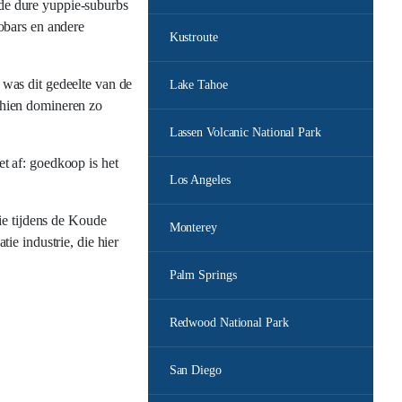
n de dure yuppie-suburbs
obars en andere
Kustroute
 was dit gedeelte van de
Lake Tahoe
schien domineren zo
Lassen Volcanic National Park
t af: goedkoop is het
Los Angeles
ie tijdens de Koude
Monterey
ie industrie, die hier
Palm Springs
Redwood National Park
San Diego