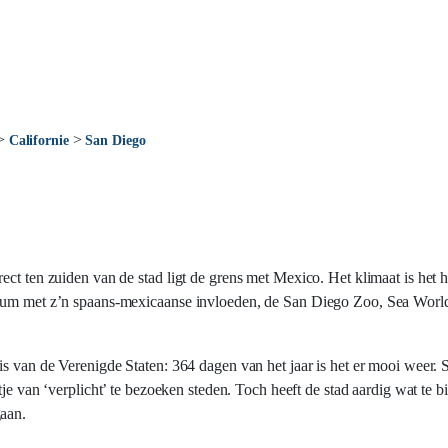
>
>
Californie
San Diego
ct ten zuiden van de stad ligt de grens met Mexico. Het klimaat is het h
ntrum met z’n spaans-mexicaanse invloeden, de San Diego Zoo, Sea Worl
 is van de Verenigde Staten: 364 dagen van het jaar is het er mooi weer
stje van ‘verplicht’ te bezoeken steden. Toch heeft de stad aardig wat te 
gaan.