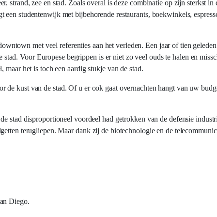
r, strand, zee en stad. Zoals overal is deze combinatie op zijn sterkst i
gt een studentenwijk met bijbehorende restaurants, boekwinkels, espress
downtown met veel referenties aan het verleden. Een jaar of tien geleden
 de stad. Voor Europese begrippen is er niet zo veel ouds te halen en mis
 maar het is toch een aardig stukje van de stad.
oor de kust van de stad. Of u er ook gaat overnachten hangt van uw budge
de stad disproportioneel voordeel had getrokken van de defensie industr
etten terugliepen. Maar dank zij de biotechnologie en de telecommunicat
San Diego.