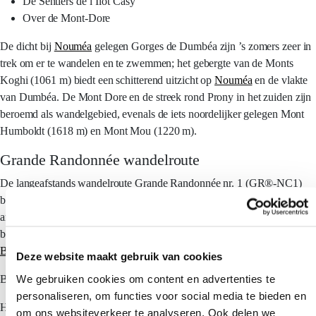
De Sentiers de l’Ilot Casy
Over de Mont-Dore
De dicht bij
Nouméa
gelegen Gorges de Dumbéa zijn ’s zomers zeer in
trek om er te wandelen en te zwemmen; het gebergte van de Monts
Koghi (1061 m) biedt een schitterend uitzicht op
Nouméa
en de vlakte
van Dumbéa. De Mont Dore en de streek rond Prony in het zuiden zijn
beroemd als wandelgebied, evenals de iets noordelijker gelegen Mont
Humboldt (1618 m) en Mont Mou (1220 m).
Grande Randonnée wandelroute
De langeafstands wandelroute Grande Randonnée nr. 1 (GR®-NC1)
biedt wandelaars de gelegenheid
Nieuw-Caledonië
op een geheel
andere wijze te benaderen en op plaatsen te komen die alleen te voet
bereikbaar zijn. Het eerste traject start in Prony (uiterste zuidpunt van
Boulouparis
Deze website maakt gebruik van cookies
We gebruiken cookies om content en advertenties te
Bourail
personaliseren, om functies voor social media te bieden en
Hienghène
om ons websiteverkeer te analyseren. Ook delen we