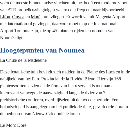
voert de meeste binnenlandse vluchten uit, het heeft een moderne vloot
van ATR propeller-vliegtuigen waarmee u frequent naar bijvoorbeeld
Lifou
,
Ouvea
en
Maré
kunt vliegen. Er wordt vanuit Magenta Airport
niet internationaal gevlogen, daarvoor moet u op de International
Airport Tontouta zijn, die op 45 minuten rijden ten noorden van
Nouméa ligt.
Hoogtepunten van Noumea
La Chute de la Madeleine
Deze botanische tuin bevindt zich midden in de Plaine des Lacs en in de
nabijheid van het Parc Provincial de la Rivière Bleue. Hier zijn 168
plantensoorten te zien en de flora van het reservaat is met name
interessant vanwege de aanwezigheid langs de rivier van 7
prehistorische coniferen, overblijfselen uit de tweede periode. Een
botanisch pad is aangelegd om het publiek de rijke, gevarieerde flora in
de oerbossen van Nieuw-Caledonië te tonen.
Le Mont-Dore