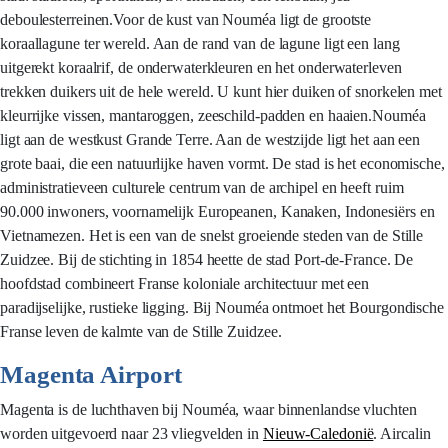
deboulesterreinen.Voor de kust van Nouméa ligt de grootste
koraallagune ter wereld. Aan de rand van de lagune ligt een lang
uitgerekt koraalrif, de onderwaterkleuren en het onderwaterleven
trekken duikers uit de hele wereld. U kunt hier duiken of snorkelen met
kleurrijke vissen, mantaroggen, zeeschild-padden en haaien.Nouméa
ligt aan de westkust Grande Terre. Aan de westzijde ligt het aan een
grote baai, die een natuurlijke haven vormt. De stad is het economische,
administratieveen culturele centrum van de archipel en heeft ruim
90.000 inwoners, voornamelijk Europeanen, Kanaken, Indonesiërs en
Vietnamezen. Het is een van de snelst groeiende steden van de Stille
Zuidzee. Bij de stichting in 1854 heette de stad Port-de-France. De
hoofdstad combineert Franse koloniale architectuur met een
paradijselijke, rustieke ligging. Bij Nouméa ontmoet het Bourgondische
Franse leven de kalmte van de Stille Zuidzee.
Magenta Airport
Magenta is de luchthaven bij Nouméa, waar binnenlandse vluchten
worden uitgevoerd naar 23 vliegvelden in
Nieuw-Caledonië
. Aircalin