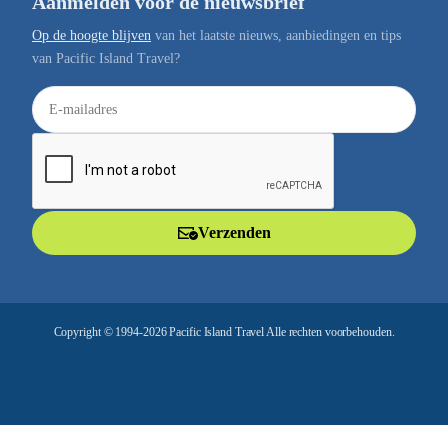
Aanmelden voor de nieuwsbrief
Op de hoogte blijven
van het laatste nieuws, aanbiedingen en tips
van Pacific Island Travel?
E
-
m
a
i
l
Verzenden
a
d
r
e
Copyright © 1994-2026 Pacific Island Travel Alle rechten voorbehouden.
s