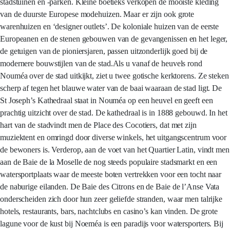
stadstuinen en -parken. Kleine boetieks verkopen de mooiste kleding
van de duurste Europese modehuizen. Maar er zijn ook grote
warenhuizen en ‘designer outlets’. De koloniale huizen van de eerste
Europeanen en de stenen gebouwen van de gevangenissen en het leger,
de getuigen van de pioniersjaren, passen uitzonderlijk goed bij de
modernere bouwstijlen van de stad.Als u vanaf de heuvels rond
Nouméa over de stad uitkijkt, ziet u twee gotische kerktorens. Ze steken
scherp af tegen het blauwe water van de baai waaraan de stad ligt. De
St Joseph’s Kathedraal staat in Nouméa op een heuvel en geeft een
prachtig uitzicht over de stad. De kathedraal is in 1888 gebouwd. In het
hart van de stadvindt men de Place des Cocotiers, dat met zijn
muziektent en omringd door diverse winkels, het uitgangscentrum voor
de bewoners is. Verderop, aan de voet van het Quartier Latin, vindt men
aan de Baie de la Moselle de nog steeds populaire stadsmarkt en een
watersportplaats waar de meeste boten vertrekken voor een tocht naar
de naburige eilanden. De Baie des Citrons en de Baie de l’Anse Vata
onderscheiden zich door hun zeer geliefde stranden, waar men talrijke
hotels, restaurants, bars, nachtclubs en casino’s kan vinden. De grote
lagune voor de kust bij Noeméa is een paradijs voor watersporters. Bij