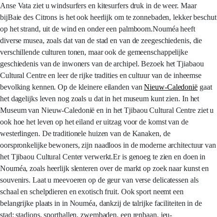
Anse Vata ziet u windsurfers en kitesurfers druk in de weer. Maar
bijBaie des Citrons is het ook heerlijk om te zonnebaden, lekker beschut
op het strand, uit de wind en onder een palmboom.Nouméa heeft
diverse musea, zoals dat van de stad en van de zeegeschiedenis, die
verschillende culturen tonen, maar ook de gemeenschappelijke
geschiedenis van de inwoners van de archipel. Bezoek het Tjiabaou
Cultural Centre en leer de rijke tradities en cultuur van de inheemse
bevolking kennen. Op de kleinere eilanden van
Nieuw-Caledonië
gaat
het dagelijks leven nog zoals u dat in het museum kunt zien. In het
Museum van Nieuw-Caledonië en in het Tjibaou Cultural Centre ziet u
ook hoe het leven op het eiland er uitzag voor de komst van de
westerlingen. De traditionele huizen van de Kanaken, de
oorspronkelijke bewoners, zijn naadloos in de moderne architectuur van
het Tjibaou Cultural Center verwerkt.Er is genoeg te zien en doen in
Nouméa, zoals heerlijk slenteren over de markt op zoek naar kunst en
souvenirs. Laat u meevoeren op de geur van verse delicatessen als
schaal en schelpdieren en exotisch fruit. Ook sport neemt een
belangrijke plaats in in Nouméa, dankzij de talrijke faciliteiten in de
stad: stadions, sporthallen, zwembaden, een renbaan, jeu-