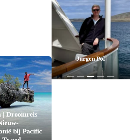
Margret Stornebrink
 | Droomreis
Nieuw-
nië bij Pacific
d Travel