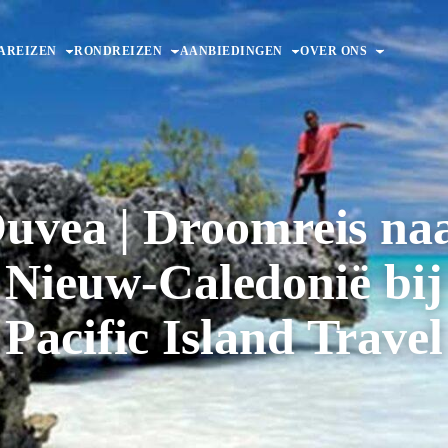
AREIZEN
RONDREIZEN
AANBIEDINGEN
OVER ONS
uvea | Droomreis na
Nieuw-Caledonië bij
Pacific Island Travel