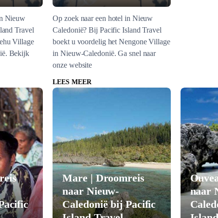
in Nieuw
Op zoek naar een hotel in Nieuw
sland Travel
Caledonië? Bij Pacific Island Travel
ehu Village
boekt u voordelig het Nengone Village
ë. Bekijk
in Nieuw-Caledonië. Ga snel naar
onze website
LEES MEER
reis
Mare | Droomreis
Ouvea
naar Nieuw-
naar 
Pacific
Caledonië bij Pacific
Caledo
Island Travel
Islan