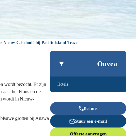
r Nieuw-Caledonië bij Pacific Island Travel
Ouvea
en wordt bezocht. Er zijn
Hotels
naast het Frans en de
en wordt in Nieuw-
Bel ons
 blauwe grotten bij Anawa
Stuur een e-mail
Offerte aanvragen