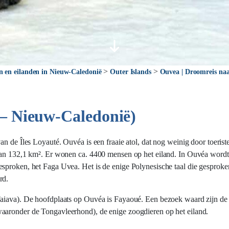
>
>
n en eilanden in Nieuw-Caledonië
Outer Islands
Ouvea | Droomreis naa
 – Nieuw-Caledonië)
n de Îles Loyauté. Ouvéa is een fraaie atol, dat nog weinig door toerist
van 132,1 km². Er wonen ca. 4400 mensen op het eiland. In Ouvéa wordt 
esproken, het Faga Uvea. Het is de enige Polynesische taal die gesprok
rd.
Faiava). De hoofdplaats op Ouvéa is Fayaoué. Een bezoek waard zijn de
aaronder de Tongavleerhond), de enige zoogdieren op het eiland.