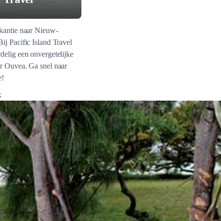
akantie naar Nieuw-
ij Pacific Island Travel
delig een onvergetelijke
ar Ouvea. Ga snel naar
e!
R