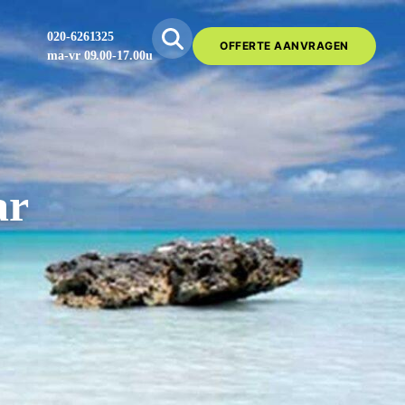
020-6261325
OFFERTE AANVRAGEN
ma-vr 09.00-17.00u
ar