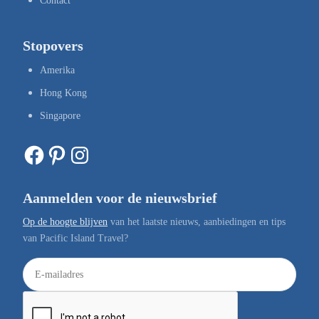
Contact
Stopovers
Amerika
Hong Kong
Singapore
Facebook
Pinterest
Instagram
Aanmelden voor de nieuwsbrief
Op de hoogte blijven
van het laatste nieuws, aanbiedingen en tips
van Pacific Island Travel?
E
-
m
a