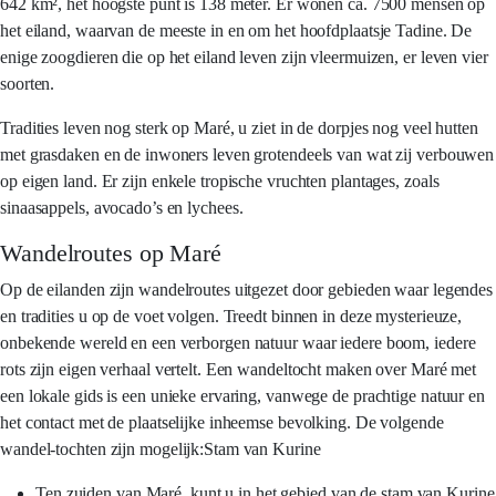
642 km², het hoogste punt is 138 meter. Er wonen ca. 7500 mensen op
het eiland, waarvan de meeste in en om het hoofdplaatsje Tadine. De
enige zoogdieren die op het eiland leven zijn vleermuizen, er leven vier
soorten.
Tradities leven nog sterk op Maré, u ziet in de dorpjes nog veel hutten
met grasdaken en de inwoners leven grotendeels van wat zij verbouwen
op eigen land. Er zijn enkele tropische vruchten plantages, zoals
sinaasappels, avocado’s en lychees.
Wandelroutes op Maré
Op de eilanden zijn wandelroutes uitgezet door gebieden waar legendes
en tradities u op de voet volgen. Treedt binnen in deze mysterieuze,
onbekende wereld en een verborgen natuur waar iedere boom, iedere
rots zijn eigen verhaal vertelt. Een wandeltocht maken over Maré met
een lokale gids is een unieke ervaring, vanwege de prachtige natuur en
het contact met de plaatselijke inheemse bevolking. De volgende
wandel-tochten zijn mogelijk:Stam van Kurine
Ten zuiden van Maré, kunt u in het gebied van de stam van Kurine