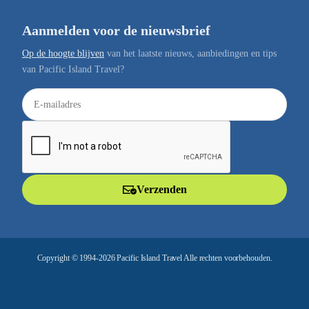
Aanmelden voor de nieuwsbrief
Op de hoogte blijven
van het laatste nieuws, aanbiedingen en tips
van Pacific Island Travel?
E
-
m
a
i
l
Verzenden
a
d
r
e
Copyright © 1994-2026 Pacific Island Travel Alle rechten voorbehouden.
s