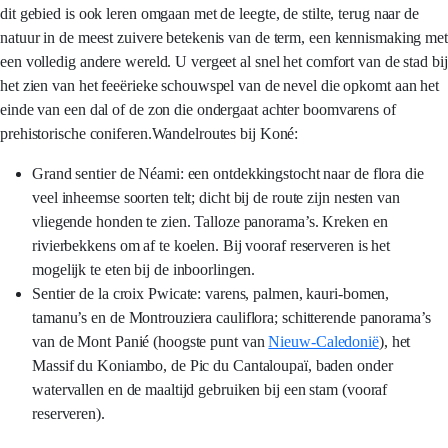
dit gebied is ook leren omgaan met de leegte, de stilte, terug naar de
natuur in de meest zuivere betekenis van de term, een kennismaking met
een volledig andere wereld. U vergeet al snel het comfort van de stad bij
het zien van het feeërieke schouwspel van de nevel die opkomt aan het
einde van een dal of de zon die ondergaat achter boomvarens of
prehistorische coniferen.Wandelroutes bij Koné:
Grand sentier de Néami: een ontdekkingstocht naar de flora die
veel inheemse soorten telt; dicht bij de route zijn nesten van
vliegende honden te zien. Talloze panorama’s. Kreken en
rivierbekkens om af te koelen. Bij vooraf reserveren is het
mogelijk te eten bij de inboorlingen.
Sentier de la croix Pwicate: varens, palmen, kauri-bomen,
tamanu’s en de Montrouziera cauliflora; schitterende panorama’s
van de Mont Panié (hoogste punt van
Nieuw-Caledonië
), het
Massif du Koniambo, de Pic du Cantaloupaï, baden onder
watervallen en de maaltijd gebruiken bij een stam (vooraf
reserveren).