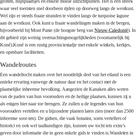
grotten, mijnplaatsjes en enkele mooie uitzichtpunten. Het is een streek
waar veel toeristen snel doorheen rijden op doorweg langs de westkust.
Wel zijn er steeds fraaie stranden te vinden langs de turquoise lagune
aan de westkust. Ook kunt u fraaie wandelingen maken in de bergen,
bijvoorbeeld bij Mont Panie (de hoogste berg van
Nieuw-Caledonië
). In
dit gebied zijn weinig overnachtingsmogelijkheden (voornamelijk bij
Koné).Koné is een rustig provinciestadje met enkele winkels, kerkjes,
en openbare faciliteiten.
Wandelroutes
Een wandeltocht maken over het noordelijk deel van het eiland is een
unieke ervaring vanwege de natuur daar en het contact met de
plaatselijke inheemse bevolking. Aangezien de Kanaken alles weten
van de paden van hun voorouders en de heilige plaatsen, kunnen zij u
als enigen hier naar toe brengen. Ze zullen u de legendes van hun
voorouders vertellen en u bijzondere planten laten zien (meer dan 2500
inheemse soor-ten). De gidsen, die vaak botanist, soms vertellers of
historici en ook wel taalkundigen zijn, kunnen uw tocht iets extra’s
geven door informatie die in geen enkele gids te vinden is.Wandelen in