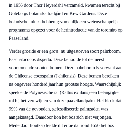
in 1956 door Thor Heyerdahl verzameld, kwamen terecht bij
Göteborgs botaniska trädgård en Kew Gardens. Deze
botanische tuinen hebben gezamenlijk een wetenschappelijk
programma opgezet voor de herintroductie van de toromiro op
Paaseiland.
Verder groeide er een grote, nu uitgestorven soort palmboom,
Paschalococos disperta. Deze behoorde tot de meest
voorkomende soorten bomen. Deze palmboom is verwant aan
de Chileense cocospalm (J chilensis). Deze bomen bereikten
na ongeveer honderd jaar hun grootste hoogte. Waarschijnlijk
speelde de Polynesische rat (Rattus exulans) een belangrijke
rol bij het verdwijnen van deze paaseilandpalm. Het bleek dat
99% van de gevonden, gefossiliseerde palmzaden was
aangeknaagd. Daardoor kon het bos zich niet verjongen.
Mede door houtkap leidde dit ertoe dat rond 1650 het bos