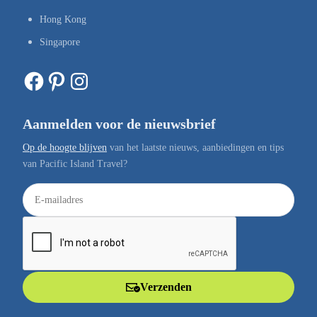
Hong Kong
Singapore
Facebook
Pinterest
Instagram
Aanmelden voor de nieuwsbrief
Op de hoogte blijven
van het laatste nieuws, aanbiedingen en tips
van Pacific Island Travel?
E
-
m
a
i
l
Verzenden
a
d