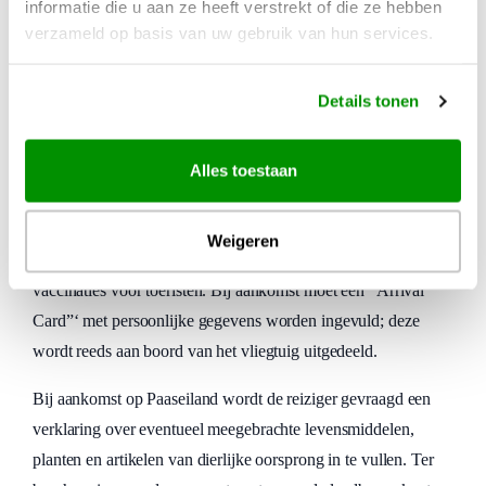
informatie die u aan ze heeft verstrekt of die ze hebben
Immigratie / douane op Paaseiland
verzameld op basis van uw gebruik van hun services.
Paaseiland behoort tot Chili. Bij binnenkomst van Chili wordt
Details tonen
voor EU burgers voor een toeristisch verblijf van max. 3
maanden een geldig paspoort verlangd. Bovendien dient u te
beschikken over een geldig retour- of doorreisticket en
Alles toestaan
voldoende financiële middelen om uw verblijf te bekostigen.
U kunt dit aantonen met contant geld, travellercheques of een
Weigeren
creditcard. Er zijn geen bijzondere eisen t.a.v. verplichte
vaccinaties voor toeristen. Bij aankomst moet een “Arrival
Card”‘ met persoonlijke gegevens worden ingevuld; deze
wordt reeds aan boord van het vliegtuig uitgedeeld.
Bij aankomst op Paaseiland wordt de reiziger gevraagd een
verklaring over eventueel meegebrachte levensmiddelen,
planten en artikelen van dierlijke oorsprong in te vullen. Ter