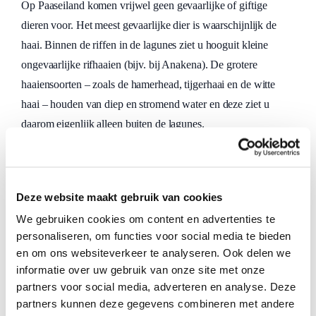
Op Paaseiland komen vrijwel geen gevaarlijke of giftige
dieren voor. Het meest gevaarlijke dier is waarschijnlijk de
haai. Binnen de riffen in de lagunes ziet u hooguit kleine
ongevaarlijke rifhaaien (bijv. bij Anakena). De grotere
haaiensoorten – zoals de hamerhead, tijgerhaai en de witte
haai – houden van diep en stromend water en deze ziet u
daarom eigenlijk alleen buiten de lagunes.
Hulpdiensten op Paaseiland
Mocht u in het geval van nood de hulp nodig hebben van
Deze website maakt gebruik van cookies
politie, brandweer en/of ambulance dan kunt u gebruik maken
We gebruiken cookies om content en advertenties te
van onderstaande alarmnummers.
personaliseren, om functies voor social media te bieden
Politie: 100-244
en om ons websiteverkeer te analyseren. Ook delen we
informatie over uw gebruik van onze site met onze
Brandweer: 100-264
partners voor social media, adverteren en analyse. Deze
partners kunnen deze gegevens combineren met andere
Ambulance: 100-215