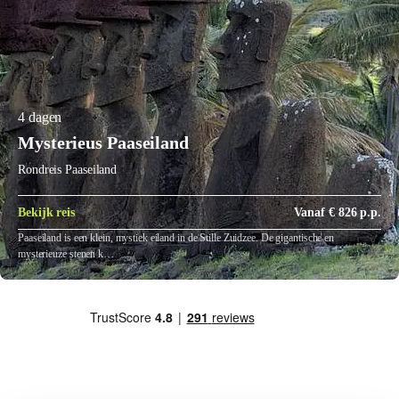
4 dagen
Mysterieus Paaseiland
Rondreis Paaseiland
Bekijk reis
Vanaf € 826 p.p.
Paaseiland is een klein, mystiek eiland in de Stille Zuidzee. De gigantische en
mysterieuze stenen k…