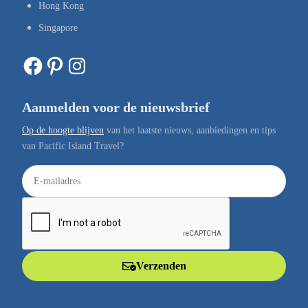
Hong Kong
Singapore
Facebook
Pinterest
Instagram
Aanmelden voor de nieuwsbrief
Op de hoogte blijven
van het laatste nieuws, aanbiedingen en tips
van Pacific Island Travel?
E
-
m
a
i
l
Verzenden
a
d
r