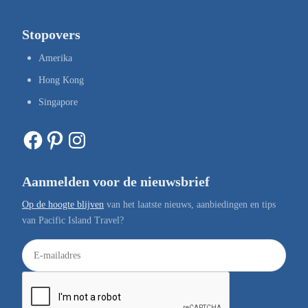
Stopovers
Amerika
Hong Kong
Singapore
Facebook
Pinterest
Instagram
Aanmelden voor de nieuwsbrief
Op de hoogte blijven
van het laatste nieuws, aanbiedingen en tips
van Pacific Island Travel?
E
-
m
a