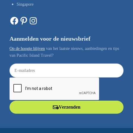
Singapore
Facebook
Pinterest
Instagram
Aanmelden voor de nieuwsbrief
Op de hoogte blijven
van het laatste nieuws, aanbiedingen en tips
van Pacific Island Travel?
E
-
m
a
i
l
Verzenden
a
d
r
e