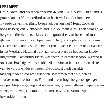
LEES MEER
Het
Zuidereiland
heeft een oppervlakte van 151.215 km². Dit eiland is
groter dan het Noordereiland maar heeft veel minder inwoners.
Tweederde van het eiland bestaat uit bergen met Mount Cook als
hoogste berg van Nieuw-Zeeland. De Southern Alps is een belangrijke
bergketen die zich uitstrekt over een groot deel van het eiland met
gletsjers, fjorden en prachtige meren. De grootste gletsjer is de Tasman
Glacier. De beroemdste zijn echter Fox Glacier en Franz Josef Glacier
in het Westland Natoinal Park aan de westkust. In het oosten ligt de
uitgestrekte Canterbury Plains waar zeer vruchtbare landbouwgrond is
ontstaan. Prachtige zandstranden zijn te vinden in het noorden, de rest
van de kust is wilder en ruiger. De oostkust biedt perfekte
mogelijkheden voor walvisspotten, zwemmen met dolfijnen en
snorkelen met zeehonden. Fiordland is een hoge bergketen gelegen in
een prachtige omgeving met watervallen, groene valleien, diepe fjorden
en zeldzame vogels. Doubtful Sound en Milford Sound zijn de
bekendste fjorden.