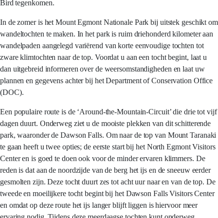
Bird tegenkomen.
In de zomer is het Mount Egmont Nationale Park bij uitstek geschikt om
wandeltochten te maken. In het park is ruim driehonderd kilometer aan
wandelpaden aangelegd variërend van korte eenvoudige tochten tot
zware klimtochten naar de top. Voordat u aan een tocht begint, laat u
dan uitgebreid informeren over de weersomstandigheden en laat uw
plannen en gegevens achter bij het Department of Conservation Office
(DOC).
Een populaire route is de ‘Around-the-Mountain-Circuit’ die drie tot vijf
dagen duurt. Onderweg ziet u de mooiste plekken van dit schitterende
park, waaronder de Dawson Falls. Om naar de top van Mount Taranaki
te gaan heeft u twee opties; de eerste start bij het North Egmont Visitors
Center en is goed te doen ook voor de minder ervaren klimmers. De
reden is dat aan de noordzijde van de berg het ijs en de sneeuw eerder
gesmolten zijn. Deze tocht duurt zes tot acht uur naar en van de top. De
tweede en moeilijkere tocht begint bij het Dawson Falls Visitors Center
en omdat op deze route het ijs langer blijft liggen is hiervoor meer
ervaring nodig. Tijdens deze meerdaagse tochten kunt onderweg