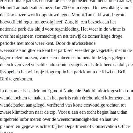
Het nationale park is een van de natste gebieden van het land en dankzij
Mount Taranaki valt er meer dan 7000 mm regen. De bewolking vanuit
de Tasmanzee wordt opgestuwd tegen Mount Taranaki wat de grote
hoeveelheid regen tot gevolg heef. Zorg bij een bezoek aan het
nationale park dus altijd voor regenkleding. Het weer in de winter is
over het algemeen stormachtig en nat terwijl de zomer lange droge
periodes met mooi weer kent. Door de afwisselende
weersomstandigheden kent het park een weelderige vegetatie, met in de
lagere delen mossen, varens en inheemse bomen. In de lager gelegen
delen leven veel verschillende soorten vogels zoals de inheemse duif, de
ijsvogel en het witkopje.Hogerop in het park kunt u de Kiwi en Bell
Bird tegenkomen.
In de zomer is het Mount Egmont Nationale Park bij uitstek geschikt om
wandeltochten te maken. In het park is ruim driehonderd kilometer aan
wandelpaden aangelegd, variërend van korte eenvoudige tochten tot
zware klimtochten naar de top. Voor u aan een tocht begint laat u dan
uitgebreid infor-meren over de weersomstandigheden en laat uw
plannen en gegevens achter bij het Department of Conservation Office