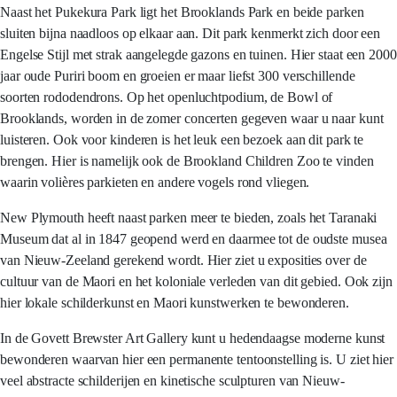
Naast het Pukekura Park ligt het Brooklands Park en beide parken
sluiten bijna naadloos op elkaar aan. Dit park kenmerkt zich door een
Engelse Stijl met strak aangelegde gazons en tuinen. Hier staat een 2000
jaar oude Puriri boom en groeien er maar liefst 300 verschillende
soorten rododendrons. Op het openluchtpodium, de Bowl of
Brooklands, worden in de zomer concerten gegeven waar u naar kunt
luisteren. Ook voor kinderen is het leuk een bezoek aan dit park te
brengen. Hier is namelijk ook de Brookland Children Zoo te vinden
waarin volières parkieten en andere vogels rond vliegen.
New Plymouth heeft naast parken meer te bieden, zoals het Taranaki
Museum dat al in 1847 geopend werd en daarmee tot de oudste musea
van Nieuw-Zeeland gerekend wordt. Hier ziet u exposities over de
cultuur van de Maori en het koloniale verleden van dit gebied. Ook zijn
hier lokale schilderkunst en Maori kunstwerken te bewonderen.
In de Govett Brewster Art Gallery kunt u hedendaagse moderne kunst
bewonderen waarvan hier een permanente tentoonstelling is. U ziet hier
veel abstracte schilderijen en kinetische sculpturen van Nieuw-