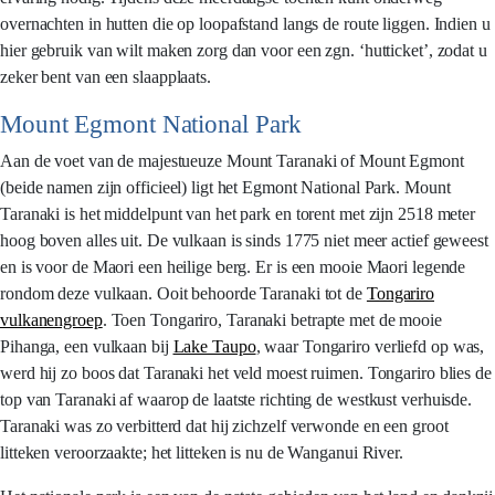
overnachten in hutten die op loopafstand langs de route liggen. Indien u
hier gebruik van wilt maken zorg dan voor een zgn. ‘hutticket’, zodat u
zeker bent van een slaapplaats.
Mount Egmont National Park
Aan de voet van de majestueuze Mount Taranaki of Mount Egmont
(beide namen zijn officieel) ligt het Egmont National Park. Mount
Taranaki is het middelpunt van het park en torent met zijn 2518 meter
hoog boven alles uit. De vulkaan is sinds 1775 niet meer actief geweest
en is voor de Maori een heilige berg. Er is een mooie Maori legende
rondom deze vulkaan. Ooit behoorde Taranaki tot de
Tongariro
vulkanengroep
. Toen Tongariro, Taranaki betrapte met de mooie
Pihanga, een vulkaan bij
Lake Taupo
, waar Tongariro verliefd op was,
werd hij zo boos dat Taranaki het veld moest ruimen. Tongariro blies de
top van Taranaki af waarop de laatste richting de westkust verhuisde.
Taranaki was zo verbitterd dat hij zichzelf verwonde en een groot
litteken veroorzaakte; het litteken is nu de Wanganui River.