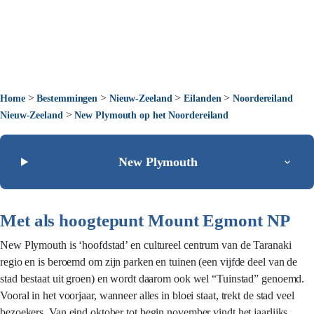
>
>
>
>
Home
Bestemmingen
Nieuw-Zeeland
Eilanden
Noordereiland
>
Nieuw-Zeeland
New Plymouth op het Noordereiland
New Plymouth
Met als hoogtepunt Mount Egmont NP
New Plymouth is ‘hoofdstad’ en cultureel centrum van de Taranaki
regio en is beroemd om zijn parken en tuinen (een vijfde deel van de
stad bestaat uit groen) en wordt daarom ook wel “Tuinstad” genoemd.
Vooral in het voorjaar, wanneer alles in bloei staat, trekt de stad veel
bezoekers. Van eind oktober tot begin november vindt het jaarlijks