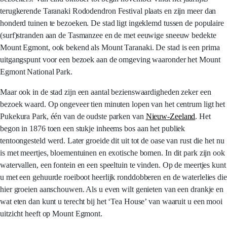
terugkerende Taranaki Rododendron Festival plaats en zijn meer dan
honderd tuinen te bezoeken. De stad ligt ingeklemd tussen de populaire
(surf)stranden aan de Tasmanzee en de met eeuwige sneeuw bedekte
Mount Egmont, ook bekend als Mount Taranaki. De stad is een prima
uitgangspunt voor een bezoek aan de omgeving waaronder het Mount
Egmont National Park.
Maar ook in de stad zijn een aantal bezienswaardigheden zeker een
bezoek waard. Op ongeveer tien minuten lopen van het centrum ligt het
Pukekura Park, één van de oudste parken van
Nieuw-Zeeland
. Het
begon in 1876 toen een stukje inheems bos aan het publiek
tentoongesteld werd. Later groeide dit uit tot de oase van rust die het nu
is met meertjes, bloementuinen en exotische bomen. In dit park zijn ook
watervallen, een fontein en een speeltuin te vinden. Op de meertjes kunt
u met een gehuurde roeiboot heerlijk ronddobberen en de waterlelies die
hier groeien aanschouwen. Als u even wilt genieten van een drankje en
wat eten dan kunt u terecht bij het ‘Tea House’ van waaruit u een mooi
uitzicht heeft op Mount Egmont.