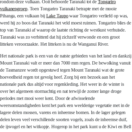
rondom deze vulkaan. Ooit behoorde Taranaki tot de
Tongariro
vulkanengroep
. Toen Tongariro Taranaki betrapte met de mooie
Pihanga, een vulkaan bij
Lake Taupo
waar Tongariro verliefd op was,
werd hij zo boos dat Taranaki het veld moest ruimen. Tongariro blies de
top van Taranaki af waarop de laatste richting de westkust verhuisde.
Taranaki was zo verbitterd dat hij zichzelf verwonde en een groot
litteken veroorzaakte. Het litteken is nu de Wanganui River.
Het nationale park is een van de natste gebieden van het land en dankzij
Mount Taranaki valt er meer dan 7000 mm regen. De bewolking vanuit
de Tasmanzee wordt opgestuwd tegen Mount Taranaki wat de grote
hoeveelheid regen tot gevolg heef. Zorg bij een bezoek aan het
nationale park dus altijd voor regenkleding. Het weer in de winter is
over het algemeen stormachtig en nat terwijl de zomer lange droge
periodes met mooi weer kent. Door de afwisselende
weersomstandigheden kent het park een weelderige vegetatie met in de
lagere delen mossen, varens en inheemse bomen. In de lager gelegen
delen leven veel verschillende soorten vogels, zoals de inheemse duif,
de ijsvogel en het witkopje. Hogerop in het park kunt u de Kiwi en Bell