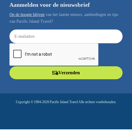
Aanmelden voor de nieuwsbrief
Op de hoogte blijven
van het laatste nieuws, aanbiedingen en tips
van Pacific Island Travel?
E
-
m
a
i
l
Verzenden
a
d
r
e
Copyright © 1994-2026 Pacific Island Travel Alle rechten voorbehouden.
s