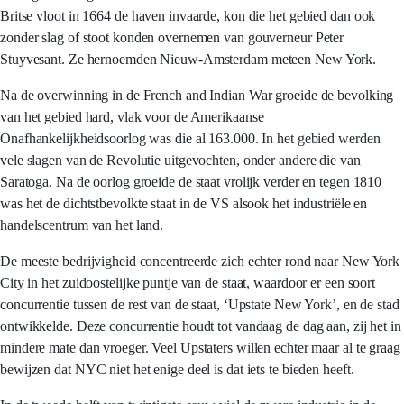
Britse vloot in 1664 de haven invaarde, kon die het gebied dan ook
zonder slag of stoot konden overnemen van gouverneur Peter
Stuyvesant. Ze hernoemden Nieuw-Amsterdam meteen New York.
Na de overwinning in de French and Indian War groeide de bevolking
van het gebied hard, vlak voor de Amerikaanse
Onafhankelijkheidsoorlog was die al 163.000. In het gebied werden
vele slagen van de Revolutie uitgevochten, onder andere die van
Saratoga. Na de oorlog groeide de staat vrolijk verder en tegen 1810
was het de dichtstbevolkte staat in de VS alsook het industriële en
handelscentrum van het land.
De meeste bedrijvigheid concentreerde zich echter rond naar New York
City in het zuidoostelijke puntje van de staat, waardoor er een soort
concurrentie tussen de rest van de staat, ‘Upstate New York’, en de stad
ontwikkelde. Deze concurrentie houdt tot vandaag de dag aan, zij het in
mindere mate dan vroeger. Veel Upstaters willen echter maar al te graag
bewijzen dat NYC niet het enige deel is dat iets te bieden heeft.