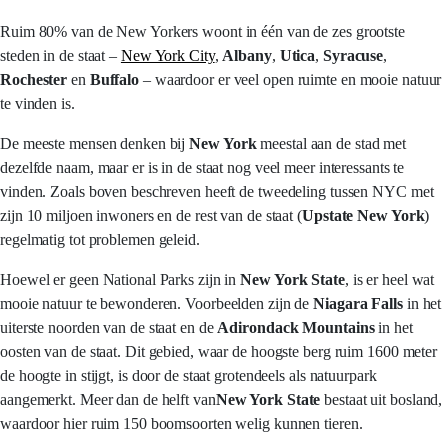
Ruim 80% van de New Yorkers woont in één van de zes grootste
steden in de staat –
New York City
,
Albany
,
Utica
,
Syracuse
,
Rochester
en
Buffalo
– waardoor er veel open ruimte en mooie natuur
te vinden is.
De meeste mensen denken bij
New York
meestal aan de stad met
dezelfde naam, maar er is in de staat nog veel meer interessants te
vinden. Zoals boven beschreven heeft de tweedeling tussen NYC met
zijn 10 miljoen inwoners en de rest van de staat (
Upstate New York
)
regelmatig tot problemen geleid.
Hoewel er geen National Parks zijn in
New York State
, is er heel wat
mooie natuur te bewonderen. Voorbeelden zijn de
Niagara Falls
in het
uiterste noorden van de staat en de
Adirondack Mountains
in het
oosten van de staat. Dit gebied, waar de hoogste berg ruim 1600 meter
de hoogte in stijgt, is door de staat grotendeels als natuurpark
aangemerkt. Meer dan de helft van
New York State
bestaat uit bosland,
waardoor hier ruim 150 boomsoorten welig kunnen tieren.