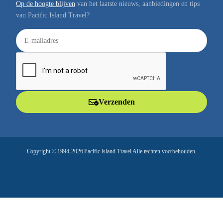
Op de hoogte blijven
van het laatste nieuws, aanbiedingen en tips
van Pacific Island Travel?
E
-
m
a
i
l
Verzenden
a
d
r
e
Copyright © 1994-2026 Pacific Island Travel Alle rechten voorbehouden.
s