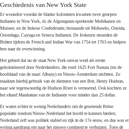
Geschiedenis van New York State
Er woonden voordat de blanke kolonisten kwamen twee groepen
Indianen in New York, nl. de Algonquian-sprekende Mohikanen en
Munsee, en de Irokese Confederatie, bestaande uit Mohawks, Oneida,
Onondaga, Cayuga en Seneca Indianen. De Irokezen steunden de
Britten tijdens de French and Indian War van 1754 tot 1763 en hielpen
hen naar de overwinning.
Het gebied dat nu de staat New York omvat werd als eerste
gekoloniseerd door Nederlanders, die rond 1625 Fort Nassau (nu de
hoofdstad van de staat: Albany) en Nieuw-Amsterdam stichtten. Ze
maakten hierbij gebruik van de diensten van een Brit, Henry Hudson,
naar wie tegenwoordig de Hudson River is vernoemd. Ook kochten ze
het eiland Manhattan van de Indianen voor minder dan 25 dollar.
Er waren echter te weinig Nederlanders om de groeiende Britse
populatie rondom Nieuw-Nederland het hoofd te kunnen bieden;
Nederland zelf was politiek stabiel en rijk in de 17e eeuw, en dus was er
weinig aandrang om naar het nieuwe continent te verhuizen. Toen de