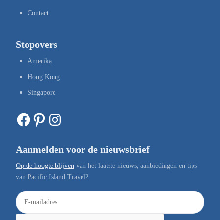
Contact
Stopovers
Amerika
Hong Kong
Singapore
Facebook
Pinterest
Instagram
Aanmelden voor de nieuwsbrief
Op de hoogte blijven
van het laatste nieuws, aanbiedingen en tips
van Pacific Island Travel?
E
-
m