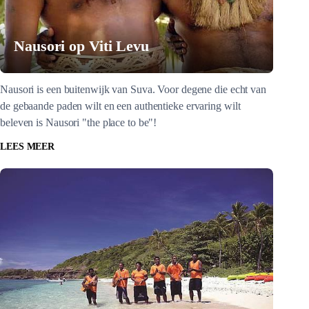
Nausori op Viti Levu
Nausori is een buitenwijk van Suva. Voor degene die echt van
de gebaande paden wilt en een authentieke ervaring wilt
beleven is Nausori "the place to be"!
LEES MEER