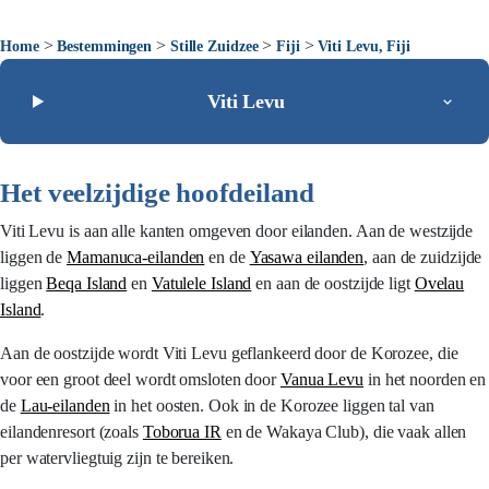
>
>
>
>
Home
Bestemmingen
Stille Zuidzee
Fiji
Viti Levu, Fiji
Viti Levu
Het veelzijdige hoofdeiland
Viti Levu is aan alle kanten omgeven door eilanden. Aan de westzijde
liggen de
Mamanuca-eilanden
en de
Yasawa eilanden
, aan de zuidzijde
liggen
Beqa Island
en
Vatulele Island
en aan de oostzijde ligt
Ovelau
Island
.
Aan de oostzijde wordt Viti Levu geflankeerd door de Korozee, die
voor een groot deel wordt omsloten door
Vanua Levu
in het noorden en
de
Lau-eilanden
in het oosten. Ook in de Korozee liggen tal van
eilandenresort (zoals
Toborua IR
en de Wakaya Club), die vaak allen
per watervliegtuig zijn te bereiken.