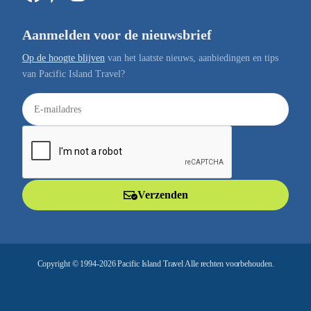
Aanmelden voor de nieuwsbrief
Op de hoogte blijven
van het laatste nieuws, aanbiedingen en tips
van Pacific Island Travel?
E
-
m
a
i
l
Verzenden
a
d
r
e
Copyright © 1994-2026 Pacific Island Travel Alle rechten voorbehouden.
s