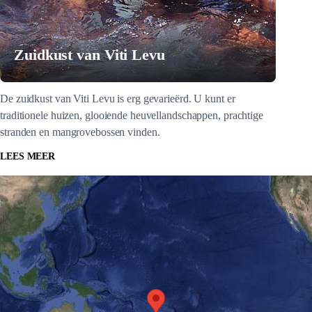
Zuidkust van Viti Levu
De zuidkust van Viti Levu is erg gevarieërd. U kunt er
traditionele huizen, glooiende heuvellandschappen, prachtige
stranden en mangrovebossen vinden.
LEES MEER