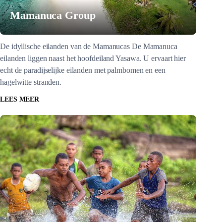
Mamanuca Group
De idyllische eilanden van de Mamanucas De Mamanuca
eilanden liggen naast het hoofdeiland Yasawa. U ervaart hier
echt de paradijselijke eilanden met palmbomen en een
hagelwitte stranden.
LEES MEER