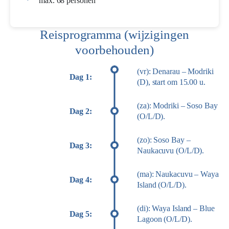
max. 68 personen
Reisprogramma (wijzigingen
voorbehouden)
(vr): Denarau – Modriki
Dag 1:
(D), start om 15.00 u.
(za): Modriki – Soso Bay
Dag 2:
(O/L/D).
(zo): Soso Bay –
Dag 3:
Naukacuvu (O/L/D).
(ma): Naukacuvu – Waya
Dag 4:
Island (O/L/D).
(di): Waya Island – Blue
Dag 5:
Lagoon (O/L/D).