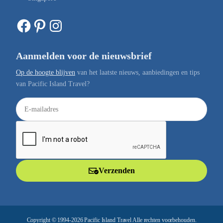
Facebook
Pinterest
Instagram
Aanmelden voor de nieuwsbrief
Op de hoogte blijven
van het laatste nieuws, aanbiedingen en tips
van Pacific Island Travel?
E
-
m
a
i
l
Verzenden
a
d
r
e
Copyright © 1994-2026 Pacific Island Travel Alle rechten voorbehouden.
s