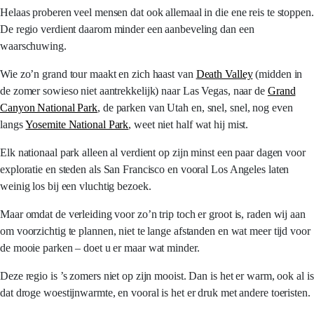
Helaas proberen veel mensen dat ook allemaal in die ene reis te stoppen.
De regio verdient daarom minder een aanbeveling dan een
waarschuwing.
Wie zo’n grand tour maakt en zich haast van
Death Valley
(midden in
de zomer sowieso niet aantrekkelijk) naar Las Vegas, naar de
Grand
Canyon National Park
, de parken van Utah en, snel, snel, nog even
langs
Yosemite National Park
, weet niet half wat hij mist.
Elk nationaal park alleen al verdient op zijn minst een paar dagen voor
exploratie en steden als San Francisco en vooral Los Angeles laten
weinig los bij een vluchtig bezoek.
Maar omdat de verleiding voor zo’n trip toch er groot is, raden wij aan
om voorzichtig te plannen, niet te lange afstanden en wat meer tijd voor
de mooie parken – doet u er maar wat minder.
Deze regio is ’s zomers niet op zijn mooist. Dan is het er warm, ook al is
dat droge woestijnwarmte, en vooral is het er druk met andere toeristen.