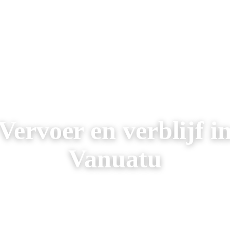
AREIZEN
RONDREIZEN
AANBIEDINGEN
OVER ONS
Vervoer en verblijf i
Vanuatu