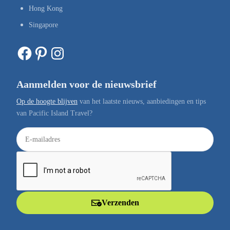
Hong Kong
Singapore
Facebook
Pinterest
Instagram
Aanmelden voor de nieuwsbrief
Op de hoogte blijven
van het laatste nieuws, aanbiedingen en tips
van Pacific Island Travel?
E
-
m
a
i
l
Verzenden
a
d