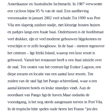
Amerikaanse en Australische luchtmacht. In 1987 verwoestte
een cycloon bijna 95 % van de stad. Een aardbeving
veroorzaakte in januari 2002 veel schade.Tot 1990 was Port
Vila een slaperig zuidzee stadje, met kleurige houten huizen
en parkjes langs een fraaie baai. Ondertussen is de hoofdstraat
veel drukker, zijn er veel moderne gebouwen bijgekomen en
verschijnt er er zelfs hoogbouw. In de baai – meteen tegenover
het centrum – ligt Iririki Island, waarop een luxe resort is
gebouwd. Vanuit het restaurant heeft u een fraai uitzicht over
de stad. Ten oosten van het centrum ligt Erakor Lagoon, een
diepe zeearm en locatie van een aantal luxe resorts. Ten
zuiden van de stad ligt het Pango schiereiland, waar u een
aantal kleinere hotels en leuke strandjes vindt. Aan de
noordkant van Pango ligt de haven.Maar ondanks de
vooruitgang, is het nog steeds aangenaam toeven in Port Vila.
In de tropische hitte spelen oude heren het Franse “jeu des