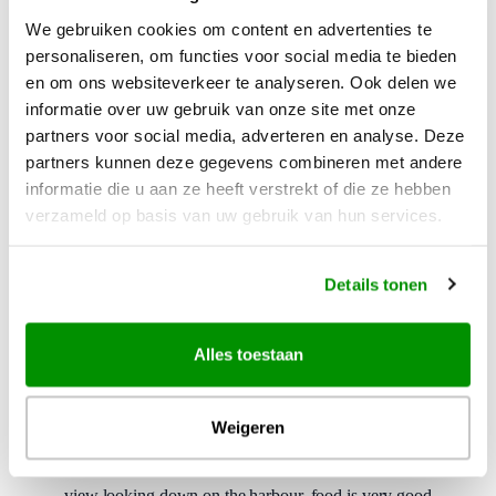
Shooters: A converted coffee warehouse opposite Iririki
We gebruiken cookies om content en advertenties te
wharf, it’s a bar with atmosphere and value food.
personaliseren, om functies voor social media te bieden
en om ons websiteverkeer te analyseren. Ook delen we
Nambawan Café: Along the harbour front from the old
informatie over uw gebruik van onze site met onze
Rossi and Ivan has done a terrific job setting up this spot
partners voor social media, adverteren en analyse. Deze
to sit and chat over coffee and a snack, check your emails
partners kunnen deze gegevens combineren met andere
informatie die u aan ze heeft verstrekt of die ze hebben
and enjoy the harbour view. The souvenir part of the
verzameld op basis van uw gebruik van hun services.
women’s markets is adjacent as are the helicopter and Big
Blue dive operators. Free ‘Moonlight Cinema’ on
Wednesdays and Sundays.
Details tonen
Moo’s Bar & Grill: Was Trader Vics, now Moorings
Alles toestaan
Hotel on the harbour just past Chantilly’s on the way to
the airport. Getting excellent reviews from the locals and
adjacent is Rumours Nightclub.
Weigeren
Le Rendezous: Opposite the Melanesian with a great
view looking down on the harbour, food is very good