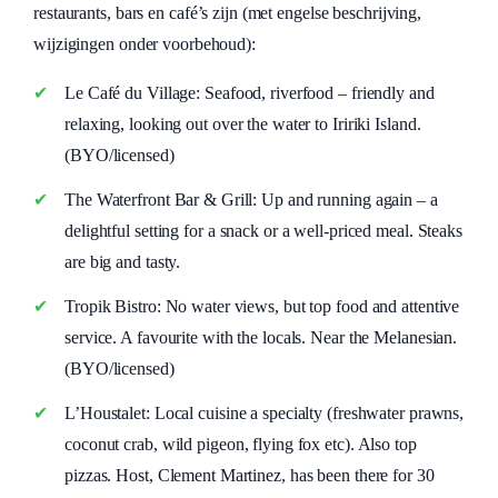
restaurants, bars en café’s zijn (met engelse beschrijving,
wijzigingen onder voorbehoud):
Le Café du Village: Seafood, riverfood – friendly and
relaxing, looking out over the water to Iririki Island.
(BYO/licensed)
The Waterfront Bar & Grill: Up and running again – a
delightful setting for a snack or a well-priced meal. Steaks
are big and tasty.
Tropik Bistro: No water views, but top food and attentive
service. A favourite with the locals. Near the Melanesian.
(BYO/licensed)
L’Houstalet: Local cuisine a specialty (freshwater prawns,
coconut crab, wild pigeon, flying fox etc). Also top
pizzas. Host, Clement Martinez, has been there for 30