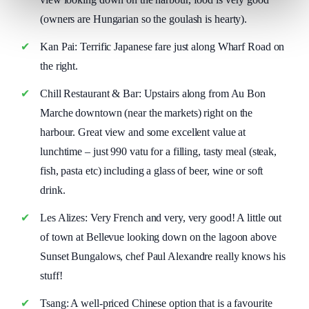
(owners are Hungarian so the goulash is hearty).
Kan Pai: Terrific Japanese fare just along Wharf Road on
the right.
Chill Restaurant & Bar: Upstairs along from Au Bon
Marche downtown (near the markets) right on the
harbour. Great view and some excellent value at
lunchtime – just 990 vatu for a filling, tasty meal (steak,
fish, pasta etc) including a glass of beer, wine or soft
drink.
Les Alizes: Very French and very, very good! A little out
of town at Bellevue looking down on the lagoon above
Sunset Bungalows, chef Paul Alexandre really knows his
stuff!
Tsang: A well-priced Chinese option that is a favourite