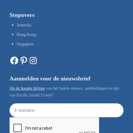
Stopovers
Amerika
Hong Kong
Singapore
Facebook
Pinterest
Instagram
Aanmelden voor de nieuwsbrief
Op de hoogte blijven
van het laatste nieuws, aanbiedingen en tips
van Pacific Island Travel?
E
-
m
a