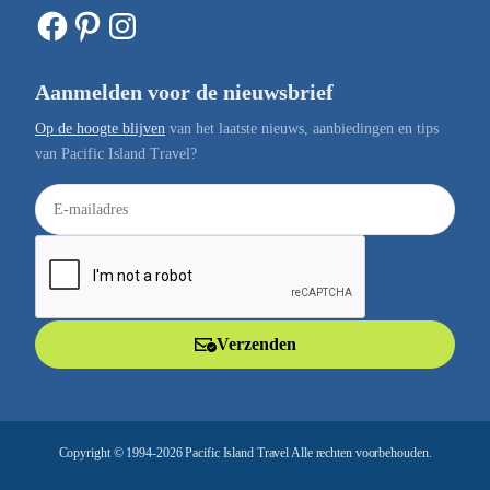
Facebook
Pinterest
Instagram
Aanmelden voor de nieuwsbrief
Op de hoogte blijven
van het laatste nieuws, aanbiedingen en tips
van Pacific Island Travel?
E
-
m
a
i
l
Verzenden
a
d
r
e
Copyright © 1994-2026 Pacific Island Travel Alle rechten voorbehouden.
s