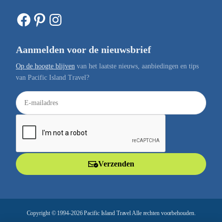
Facebook
Pinterest
Instagram
Aanmelden voor de nieuwsbrief
Op de hoogte blijven
van het laatste nieuws, aanbiedingen en tips
van Pacific Island Travel?
E
-
m
a
i
l
Verzenden
a
d
r
e
Copyright © 1994-2026 Pacific Island Travel Alle rechten voorbehouden.
s