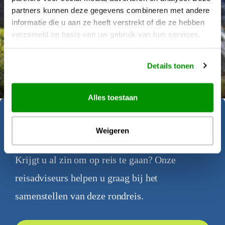
partners kunnen deze gegevens combineren met andere
informatie die u aan ze heeft verstrekt of die ze hebben
verzameld op basis van uw gebruik van hun services.
Déanne Wetzels
Details tonen
Alles toestaan
Geïnspireerd geraakt?
Weigeren
Krijgt u al zin om op reis te gaan? Onze
reisadviseurs helpen u graag bij het
samenstellen van deze rondreis.