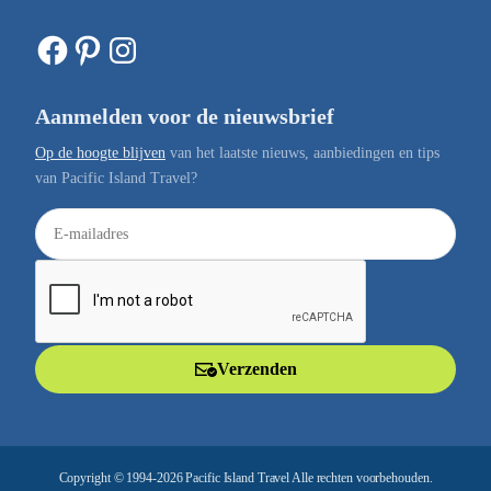
Facebook
Pinterest
Instagram
Aanmelden voor de nieuwsbrief
Op de hoogte blijven
van het laatste nieuws, aanbiedingen en tips
van Pacific Island Travel?
E
-
m
a
i
l
Verzenden
a
d
r
e
Copyright © 1994-2026 Pacific Island Travel Alle rechten voorbehouden.
s