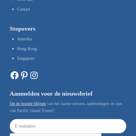
Contact
Stopovers
Amerika
Hong Kong
Singapore
Facebook
Pinterest
Instagram
Aanmelden voor de nieuwsbrief
Op de hoogte blijven
van het laatste nieuws, aanbiedingen en tips
van Pacific Island Travel?
E
-