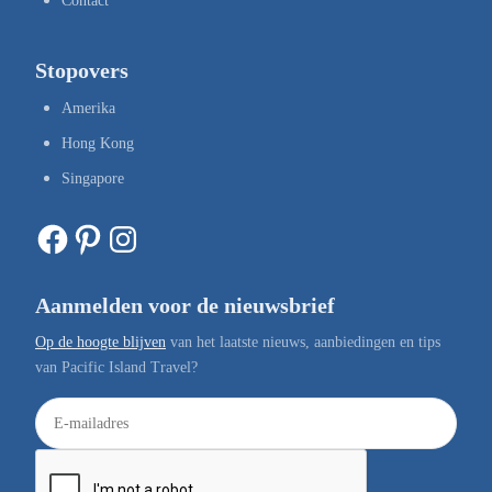
Contact
Stopovers
Amerika
Hong Kong
Singapore
Facebook
Pinterest
Instagram
Aanmelden voor de nieuwsbrief
Op de hoogte blijven
van het laatste nieuws, aanbiedingen en tips
van Pacific Island Travel?
E
-
m
a