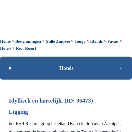
>
>
>
>
>
>
Home
Bestemmingen
Stille Zuidzee
Tonga
Islands
Vavau
>
Hotels
Reef Resort
Hotels
Idyllisch en hartelijk. (ID: 96473)
Ligging
het Reef Resort ligt op het eiland Kapa in de Vavau Archipel,
niet ver van de beste snorkelplaatsen in Tonga. Na een vlucht