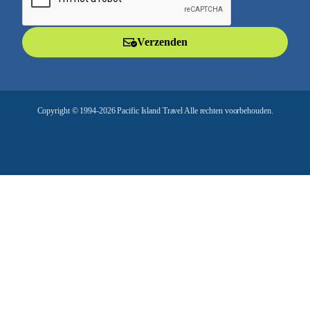
i
l
Verzenden
a
d
r
e
Copyright © 1994-2026 Pacific Island Travel Alle rechten voorbehouden.
s