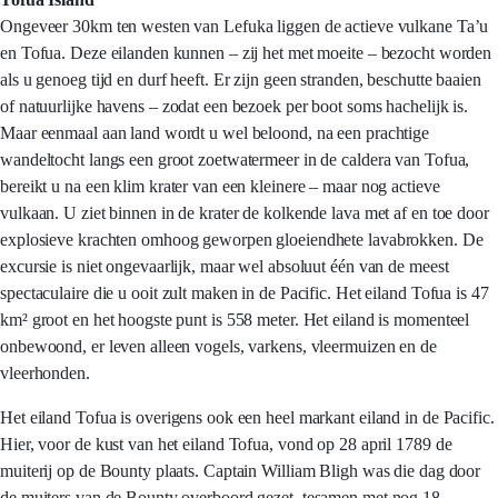
Ongeveer 30km ten westen van Lefuka liggen de actieve vulkane Ta’u
en Tofua. Deze eilanden kunnen – zij het met moeite – bezocht worden
als u genoeg tijd en durf heeft. Er zijn geen stranden, beschutte baaien
of natuurlijke havens – zodat een bezoek per boot soms hachelijk is.
Maar eenmaal aan land wordt u wel beloond, na een prachtige
wandeltocht langs een groot zoetwatermeer in de caldera van Tofua,
bereikt u na een klim krater van een kleinere – maar nog actieve
vulkaan. U ziet binnen in de krater de kolkende lava met af en toe door
explosieve krachten omhoog geworpen gloeiendhete lavabrokken. De
excursie is niet ongevaarlijk, maar wel absoluut één van de meest
spectaculaire die u ooit zult maken in de Pacific. Het eiland Tofua is 47
km² groot en het hoogste punt is 558 meter. Het eiland is momenteel
onbewoond, er leven alleen vogels, varkens, vleermuizen en de
vleerhonden.
Het eiland Tofua is overigens ook een heel markant eiland in de Pacific.
Hier, voor de kust van het eiland Tofua, vond op 28 april 1789 de
muiterij op de Bounty plaats. Captain William Bligh was die dag door
de muiters van de Bounty overboord gezet, tesamen met nog 18