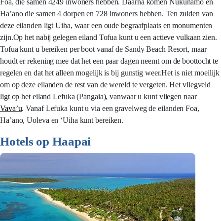
Foa, die samen 4249 inwoners hebben. Daarna komen Nukunamo en
Ha’ano die samen 4 dorpen en 728 inwoners hebben. Ten zuiden van
deze eilanden ligt Uiha, waar een oude begraafplaats en monumenten
zijn.Op het nabij gelegen eiland Tofua kunt u een actieve vulkaan zien.
Tofua kunt u bereiken per boot vanaf de Sandy Beach Resort, maar
houdt er rekening mee dat het een paar dagen neemt om de boottocht te
regelen en dat het alleen mogelijk is bij gunstig weer.Het is niet moeilijk
om op deze eilanden de rest van de wereld te vergeten. Het vliegveld
ligt op het eiland Lefuka (Pangaia), vanwaar u kunt vliegen naar
Vava’u
. Vanaf Lefuka kunt u via een gravelweg de eilanden Foa,
Ha’ano, Uoleva en ‘Uiha kunt bereiken.
Hotels op Haapai