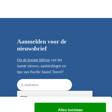
Aanmelden voor de
nieuwsbrief
Op de hoogte blijven
van het
laatste nieuws, aanbiedingen en
tips van Pacific Island Travel?
E
-
m
a
i
Alles toestaan
l