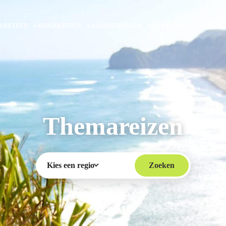
AREIZEN
RONDREIZEN
AANBIEDINGEN
OVER ONS
Themareizen
Zoeken
Kies een regio