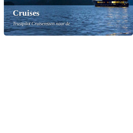
Cruises
Trustpilot Cruisereizen naar de