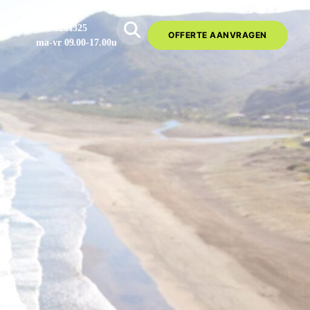
020-6261325
OFFERTE AANVRAGEN
ma-vr 09.00-17.00u