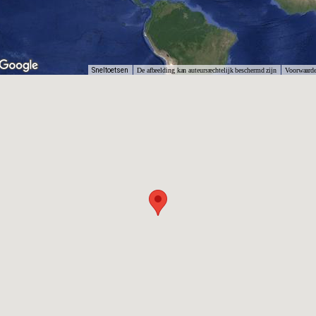
Sneltoetsen
De afbeelding kan auteursrechtelijk beschermd zijn
Voorwaard