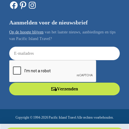
Facebook
Pinterest
Instagram
Aanmelden voor de nieuwsbrief
Op de hoogte blijven
van het laatste nieuws, aanbiedingen en tips
van Pacific Island Travel?
E
-
m
a
i
l
Verzenden
a
d
r
e
Copyright © 1994-2026 Pacific Island Travel Alle rechten voorbehouden.
s