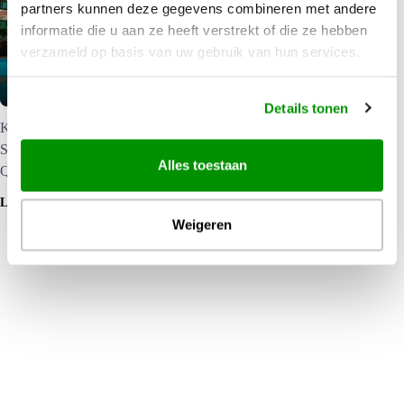
partners kunnen deze gegevens combineren met andere
informatie die u aan ze heeft verstrekt of die ze hebben
Swissotel Merchant Court |
verzameld op basis van uw gebruik van hun services.
Accommodatie in Singapore
Details tonen
Klassiek eersteklas hotel, aantrekkelijk gelegen bij de
Singapore River, niet ver van Clarke Quay Village en de Boat
Alles toestaan
Quay met tal van restaurants en winkels.
LEES MEER
Weigeren