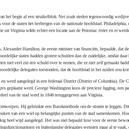
an het begin af een struikelblok. Net zoals steden tegenwoordig wedij
js voor de staten het herbergen van de nationale hoofdstad. Philadelphia
ie uit Virginia wilde echter een locatie aan de Potomac rivier en er werd
Alexander Hamilton, de eerste minister van financiën, bepaalde, dat de
ordelijke staten hadden grotere schulden dan de zuidelijke, omdat daar
aten niet veel zin een schuld over te nemen, die ze niet zelf gemaakt ha
noordelijke delegaties toestonden, dat de hoofdstad in het zuiden zou ko
en werd aangelegd in een federaal District (District of Columbia). De C
gres geplaatst werd. George Washington koos de precieze ligging, een pa
 deel van de stad werd in 1846 teruggegeven aan Virginia.
ntwerpen. Hij gebruikte een Barokmethode om de straten te leggen. Dit
 spaken van een wiel op belangrijke punten van de stad samenkomen. Hoew
kkig heel wijd aangelegd. Het was niet bepaald luxe voor de eerste bewo
functionarissen en buitenlandse delegaties wensten maar al te vaak, d