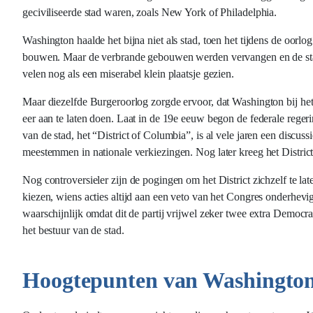
geciviliseerde stad waren, zoals New York of Philadelphia.
Washington haalde het bijna niet als stad, toen het tijdens de oor
bouwen. Maar de verbrande gebouwen werden vervangen en de sta
velen nog als een miserabel klein plaatsje gezien.
Maar diezelfde Burgeroorlog zorgde ervoor, dat Washington bij het
eer aan te laten doen. Laat in de 19e eeuw begon de federale regeri
van de stad, het “District of Columbia”, is al vele jaren een discu
meestemmen in nationale verkiezingen. Nog later kreeg het Distri
Nog controversieler zijn de pogingen om het District zichzelf te la
kiezen, wiens acties altijd aan een veto van het Congres onderhevig
waarschijnlijk omdat dit de partij vrijwel zeker twee extra Democr
het bestuur van de stad.
Hoogtepunten van Washingto