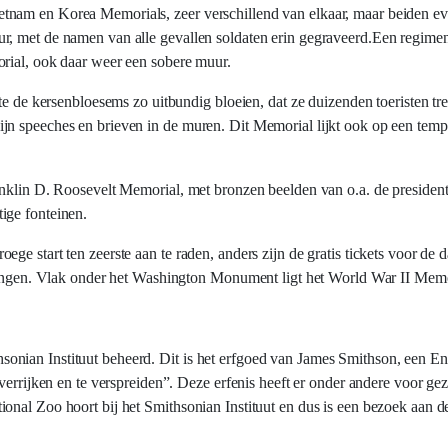
tnam en Korea Memorials, zeer verschillend van elkaar, maar beiden ev
r, met de namen van alle gevallen soldaten erin gegraveerd.Een regimen
orial, ook daar weer een sobere muur.
te de kersenbloesems zo uitbundig bloeien, dat ze duizenden toeristen tr
n speeches en brieven in de muren. Dit Memorial lijkt ook op een tempel
anklin D. Roosevelt Memorial, met bronzen beelden van o.a. de president
ige fonteinen.
e start ten zeerste aan te raden, anders zijn de gratis tickets voor de 
htingen. Vlak onder het Washington Monument ligt het World War II Memo
nian Instituut beheerd. Dit is het erfgoed van James Smithson, een En
verrijken en te verspreiden”. Deze erfenis heeft er onder andere voor gez
onal Zoo hoort bij het Smithsonian Instituut en dus is een bezoek aan d