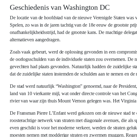
Geschiedenis van Washington DC
De locatie van de hoofdstad van de nieuwe Verenigde Staten was v
Spelen, zo was in de jaren tachtig van de 18e eeuw de grootste pri
onafhankelijkheidsstrijd, had de grootste kans. De machtige delegat
alternatieven aangedragen.
Zoals vaak gebeurt, werd de oplossing gevonden in een compromis. 
de oorlogsschulden van de individuele staten zou overnemen. De no
gevechten had plaats gevonden. Natuurlijk hadden de zuidelijke st
dat de zuidelijke staten instemden de schulden aan te nemen en de 
De stad werd natuurlijk “Washington” genoemd, naar de President, 
land van 10 vierkante mijl, wat onder directe controle van het Con
rivier van waar zijn thuis Mount Vernon gelegen was. Het Virginia
De Fransman Pierre L’Enfant werd gekozen om de nieuwe stad te o
roosterachtige netwerk van straten met diagonale avenues, die als
even geschikt is voor het moderne verkeer, werden de straten gelu
moesten nemen met modderige straten en zwermen muggen. Regerings