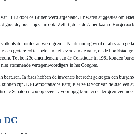
log van 1812 door de Britten werd afgebrand. Er waren suggesties om elder
d groeide, hoe langzaam ook. Zelfs tijdens de Amerikaanse Burgeroor
 volk als de hoofdstad werd gezien. Na de oorlog werd er alles aan ged
ng een grotere rol te spelen in het leven van de natie, en de hoofdstad g
ssiepunt. Tot het 23e amendement van de Constitutie in 1961 konden burger
ct niet-stemmende vertegenwoordigers in het Congres.
ten besturen. In fases hebben de inwoners het recht gekregen een burgeme
 kunnen zijn. De Democratische Partij is er zelfs voor van de stad een st
atische Senatoren zou opleveren. Voorlopig komt er echter geen verander
n DC