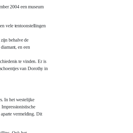
ptember 2004 een museum
n vele tentoonstellingen
 zijn behalve de
 diamant, en een
hiedenis te vinden. Er is
 schoentjes van Dorothy in
. In het westelijke
 Impressionistische
aparte vermelding. Dit
illips. Ook het