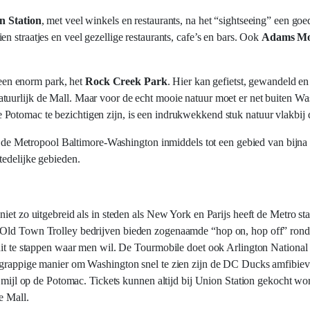
n Station
, met veel winkels en restaurants, na het “sightseeing” een go
ien straatjes en veel gezellige restaurants, cafe’s en bars. Ook
Adams M
t een enorm park, het
Rock Creek Park
. Hier kan gefietst, gewandeld e
natuurlijk de Mall. Maar voor de echt mooie natuur moet er net buiten 
 Potomac te bezichtigen zijn, is een indrukwekkend stuk natuur vlakbij 
 is de Metropool Baltimore-Washington inmiddels tot een gebied van bijna
tedelijke gebieden.
iet zo uitgebreid als in steden als New York en Parijs heeft de Metro sta
 Old Town Trolley bedrijven bieden zogenaamde “hop on, hop off” rondl
 uit te stappen waar men wil. De Tourmobile doet ook Arlington Nationa
n grappige manier om Washington snel te zien zijn de DC Ducks amfibiev
r mijl op de Potomac. Tickets kunnen altijd bij Union Station gekocht wor
e Mall.