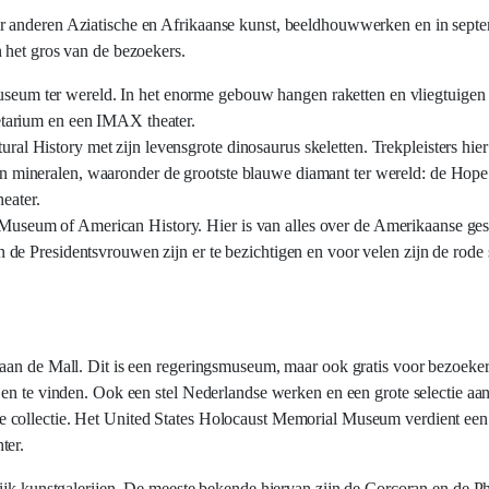
er anderen Aziatische en Afrikaanse kunst, beeldhouwwerken en in se
 het gros van de bezoekers.
eum ter wereld. In het enorme gebouw hangen raketten en vliegtuigen e
netarium en een IMAX theater.
al History met zijn levensgrote dinosaurus skeletten. Trekpleisters hier
en mineralen, waaronder de grootste blauwe diamant ter wereld: de Hope
eater.
Museum of American History. Hier is van alles over de Amerikaanse gesc
an de Presidentsvrouwen zijn er te bezichtigen en voor velen zijn de rode
aan de Mall. Dit is een regeringsmuseum, maar ook gratis voor bezoekers
en te vinden. Ook een stel Nederlandse werken en een grote selectie aan
 collectie. Het United States Holocaust Memorial Museum verdient een 
ter.
ijk kunstgalerijen. De meeste bekende hiervan zijn de Corcoran en de Ph