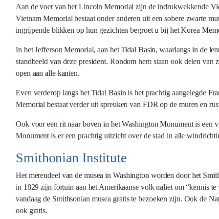
Aan de voet van het Lincoln Memorial zijn de indrukwekkende Vie
Vietnam Memorial bestaat onder anderen uit een sobere zwarte muu
ingrijpende blikken op hun gezichten begroet u bij het Korea Mem
In het Jefferson Memorial, aan het Tidal Basin, waarlangs in de len
standbeeld van deze president. Rondom hem staan ook delen van zij
open aan alle kanten.
Even verderop langs het Tidal Basin is het prachtig aangelegde Fr
Memorial bestaat verder uit spreuken van FDR op de muren en rust
Ook voor een rit naar boven in het Washington Monument is een vroeg
Monument is er een prachtig uitzicht over de stad in alle windric
Smithonian Institute
Het merendeel van de musea in Washington worden door het Smithso
in 1829 zijn fortuin aan het Amerikaanse volk naliet om “kennis te 
vandaag de Smithsonian musea gratis te bezoeken zijn. Ook de Nati
ook gratis.