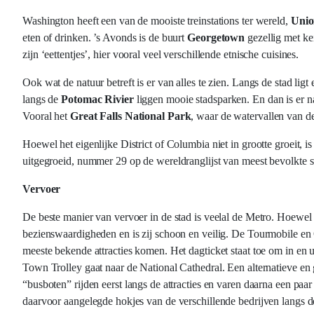
Washington heeft een van de mooiste treinstations ter wereld,
Unio
eten of drinken. ’s Avonds is de buurt
Georgetown
gezellig met ke
zijn ‘eettentjes’, hier vooral veel verschillende etnische cuisines.
Ook wat de natuur betreft is er van alles te zien. Langs de stad lig
langs de
Potomac Rivier
liggen mooie stadsparken. En dan is er 
Vooral het
Great Falls National Park
, waar de watervallen van de
Hoewel het eigenlijke District of Columbia niet in grootte groeit,
uitgegroeid, nummer 29 op de wereldranglijst van meest bevolkte s
Vervoer
De beste manier van vervoer in de stad is veelal de Metro. Hoewel n
bezienswaardigheden en is zij schoon en veilig. De Tourmobile en
meeste bekende attracties komen. Het dagticket staat toe om in en
Town Trolley gaat naar de National Cathedral. Een alternatieve e
“busboten” rijden eerst langs de attracties en varen daarna een paa
daarvoor aangelegde hokjes van de verschillende bedrijven langs d