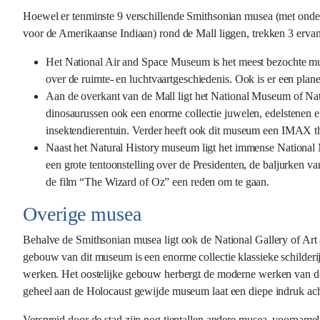
Hoewel er tenminste 9 verschillende Smithsonian musea (met ond
voor de Amerikaanse Indiaan) rond de Mall liggen, trekken 3 ervan
Het National Air and Space Museum is het meest bezochte mus
over de ruimte- en luchtvaartgeschiedenis. Ook is er een pla
Aan de overkant van de Mall ligt het National Museum of Natur
dinosaurussen ook een enorme collectie juwelen, edelstenen 
insektendierentuin. Verder heeft ook dit museum een IMAX th
Naast het Natural History museum ligt het immense National 
een grote tentoonstelling over de Presidenten, de baljurken v
de film “The Wizard of Oz” een reden om te gaan.
Overige musea
Behalve de Smithsonian musea ligt ook de National Gallery of Art 
gebouw van dit museum is een enorme collectie klassieke schilderij
werken. Het oostelijke gebouw herbergt de moderne werken van de
geheel aan de Holocaust gewijde museum laat een diepe indruk ach
Verspreid door de stad zijn nog tientallen andere musea, voornamel