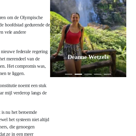
veren om de Olympische
, de hoofdstad gedurende de
en vele andere
 nieuwe federale regering
Jurgen Pol
 het merendeel van de
dden. Het compromis was,
men te liggen.
onstitutie noemt een stuk
ar mijl verderop langs de
 is nu het beroemde
el het systeem niet altijd
ners, die genoegen
at ze in een meer