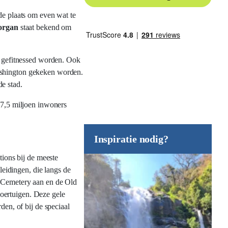
ede plaats om even wat te
organ
staat bekend om
n gefitnessed worden. Ook
Washington gekeken worden.
de stad.
 7,5 miljoen inwoners
Inspiratie nodig?
tions bij de meeste
eidingen, die langs de
l Cemetery aan en de Old
oertuigen. Deze gele
den, of bij de speciaal