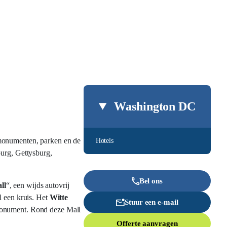
Washington DC
 monumenten, parken en de
Hotels
burg, Gettysburg,
Bel ons
ll
“, een wijds autovrij
l een kruis. Het
Witte
Stuur een e-mail
 Monument. Rond deze Mall
Offerte aanvragen