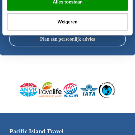
Alles toestaan
samenstellen van deze rondreis.
Weigeren
Offerte aanvragen
Plan een persoonlijk advies
Pacific Island Travel