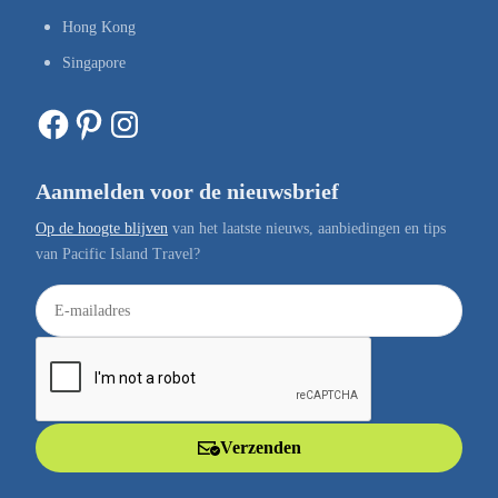
Hong Kong
Singapore
Facebook
Pinterest
Instagram
Aanmelden voor de nieuwsbrief
Op de hoogte blijven
van het laatste nieuws, aanbiedingen en tips
van Pacific Island Travel?
E
-
m
a
i
l
Verzenden
a
d