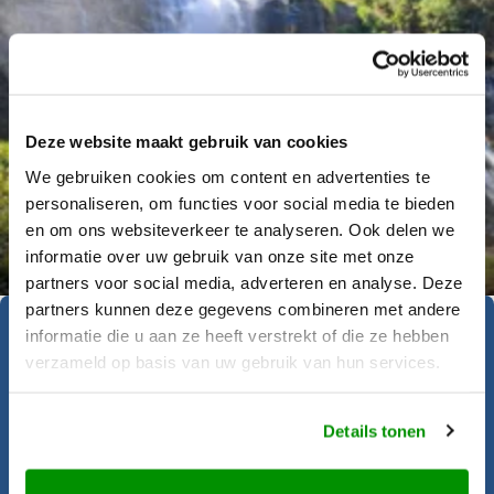
Deze website maakt gebruik van cookies
We gebruiken cookies om content en advertenties te
personaliseren, om functies voor social media te bieden
Déanne Wetzels
en om ons websiteverkeer te analyseren. Ook delen we
informatie over uw gebruik van onze site met onze
partners voor social media, adverteren en analyse. Deze
partners kunnen deze gegevens combineren met andere
informatie die u aan ze heeft verstrekt of die ze hebben
Geïnspireerd geraakt?
verzameld op basis van uw gebruik van hun services.
Krijgt u al zin om op reis te gaan? Onze
Details tonen
reisadviseurs helpen u graag bij het