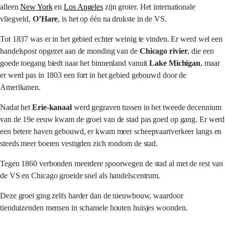
alleen
New York
en
Los Angeles
zijn groter. Het internationale
vliegveld,
O’Hare
, is het op één na drukste in de VS.
Tot 1837 was er in het gebied echter weinig te vinden. Er werd wel een
handelspost opgezet aan de monding van de
Chicago rivier
, die een
goede toegang biedt naar het binnenland vanuit
Lake Michigan
, maar
er werd pas in 1803 een fort in het gebied gebouwd door de
Amerikanen.
Nadat het
Erie-kanaal
werd gegraven tussen in het tweede decennium
van de 19e eeuw kwam de groei van de stad pas goed op gang. Er werd
een betere haven gebouwd, er kwam meer scheepvaartverkeer langs en
steeds meer boeren vestigden zich rondom de stad.
Tegen 1860 verbonden meerdere spoorwegen de stad al met de rest van
de VS en Chicago groeide snel als handelscentrum.
Deze groei ging zelfs harder dan de nieuwbouw, waardoor
tienduizenden mensen in schamele houten huisjes woonden.