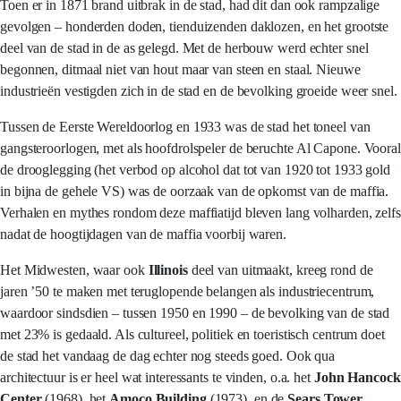
Toen er in 1871 brand uitbrak in de stad, had dit dan ook rampzalige
gevolgen – honderden doden, tienduizenden daklozen, en het grootste
deel van de stad in de as gelegd. Met de herbouw werd echter snel
begonnen, ditmaal niet van hout maar van steen en staal. Nieuwe
industrieën vestigden zich in de stad en de bevolking groeide weer snel.
Tussen de Eerste Wereldoorlog en 1933 was de stad het toneel van
gangsteroorlogen, met als hoofdrolspeler de beruchte Al Capone. Vooral
de drooglegging (het verbod op alcohol dat tot van 1920 tot 1933 gold
in bijna de gehele VS) was de oorzaak van de opkomst van de maffia.
Verhalen en mythes rondom deze maffiatijd bleven lang volharden, zelfs
nadat de hoogtijdagen van de maffia voorbij waren.
Het Midwesten, waar ook
Illinois
deel van uitmaakt, kreeg rond de
jaren ’50 te maken met teruglopende belangen als industriecentrum,
waardoor sindsdien – tussen 1950 en 1990 – de bevolking van de stad
met 23% is gedaald. Als cultureel, politiek en toeristisch centrum doet
de stad het vandaag de dag echter nog steeds goed. Ook qua
architectuur is er heel wat interessants te vinden, o.a. het
John Hancock
Center
(1968), het
Amoco Building
(1973), en de
Sears Tower