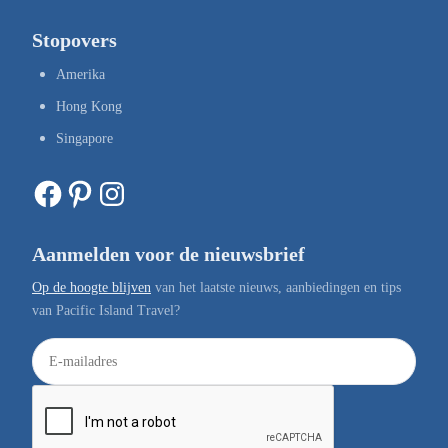
Stopovers
Amerika
Hong Kong
Singapore
Facebook
Pinterest
Instagram
Aanmelden voor de nieuwsbrief
Op de hoogte blijven
van het laatste nieuws, aanbiedingen en tips
van Pacific Island Travel?
E
-
m
a
i