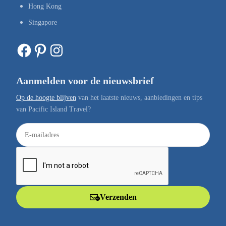
Hong Kong
Singapore
Facebook
Pinterest
Instagram
Aanmelden voor de nieuwsbrief
Op de hoogte blijven
van het laatste nieuws, aanbiedingen en tips
van Pacific Island Travel?
E
-
m
a
i
l
Verzenden
a
d
r