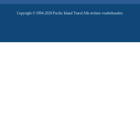
e
Copyright © 1994-2026 Pacific Island Travel Alle rechten voorbehouden.
s