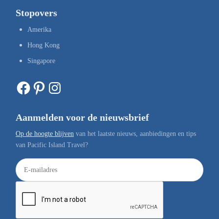
Stopovers
Amerika
Hong Kong
Singapore
Facebook
Pinterest
Instagram
Aanmelden voor de nieuwsbrief
Op de hoogte blijven
van het laatste nieuws, aanbiedingen en tips
van Pacific Island Travel?
E
-
m
a
i