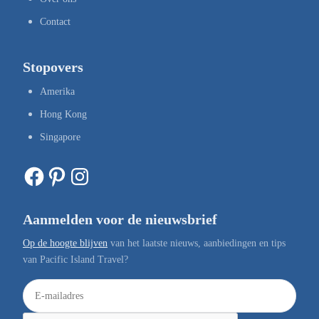
Contact
Stopovers
Amerika
Hong Kong
Singapore
Facebook
Pinterest
Instagram
Aanmelden voor de nieuwsbrief
Op de hoogte blijven
van het laatste nieuws, aanbiedingen en tips
van Pacific Island Travel?
E
-