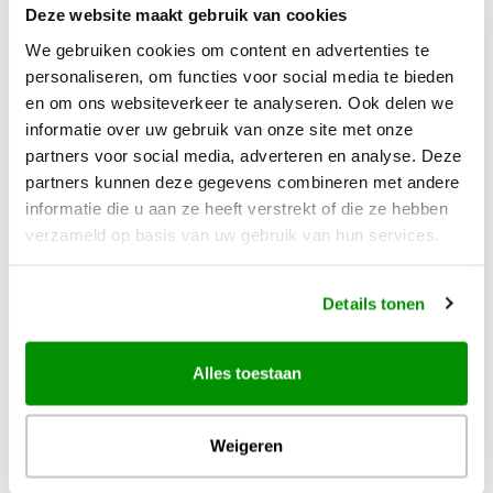
Deze website maakt gebruik van cookies
Autohuur die begint op de ene locatie en eindigt op een
We gebruiken cookies om content en advertenties te
andere moet vooraf worden aangevraagd, hiervoor kan een
personaliseren, om functies voor social media te bieden
enkele reis toeslag gelden. One way’s zijn wereldwijd
en om ons websiteverkeer te analyseren. Ook delen we
toegestaan. De extra kosten zijn bij ALAMO op te vragen.
informatie over uw gebruik van onze site met onze
Voor enkele reis autohuur binnen Florida en Californië geldt
partners voor social media, adverteren en analyse. Deze
geen toeslag. Enkele reis autohuur in USA en Canada is niet
partners kunnen deze gegevens combineren met andere
informatie die u aan ze heeft verstrekt of die ze hebben
mogelijk voor voertuigen uit de Economy klasse.
verzameld op basis van uw gebruik van hun services.
Capaciteit en autotype
De aangegeven capaciteit van de auto is slechts een richtlijn
Details tonen
en hieraan kunnen geen rechten worden ontleend. Het type
auto dat genoemd is in een categorie is slechts een voorbeeld
Alles toestaan
en hoeft niet beschikbaar te zijn op het tijdstip van de huur.
Hulp onderweg
Weigeren
In geval van ernstige technische mankementen zal ALAMO
de auto zo snel mogelijk vervangen. Indien kleinere reparaties