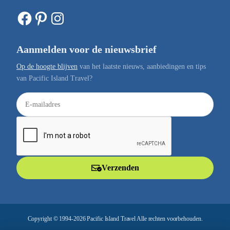
Facebook
Pinterest
Instagram
Aanmelden voor de nieuwsbrief
Op de hoogte blijven
van het laatste nieuws, aanbiedingen en tips
van Pacific Island Travel?
E
-
m
a
i
l
Verzenden
a
d
r
e
Copyright © 1994-2026 Pacific Island Travel Alle rechten voorbehouden.
s