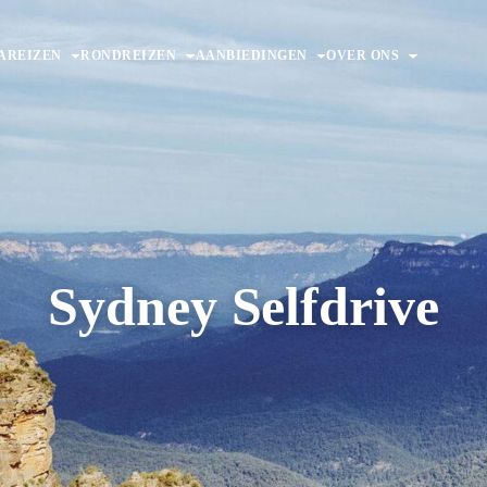
AREIZEN
RONDREIZEN
AANBIEDINGEN
OVER ONS
Sydney Selfdrive