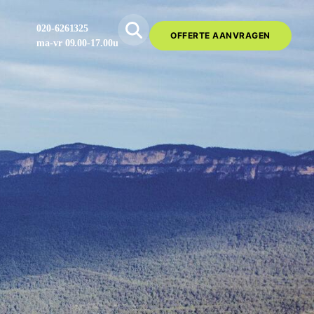
020-6261325
OFFERTE AANVRAGEN
ma-vr 09.00-17.00u