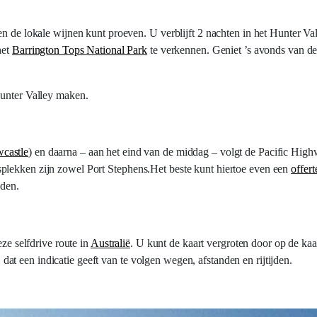
en de lokale wijnen kunt proeven. U verblijft 2 nachten in het Hunter Va
het
Barrington Tops National Park
te verkennen. Geniet ’s avonds van d
Hunter Valley maken.
castle
) en daarna – aan het eind van de middag – volgt de Pacific High
plekken zijn zowel Port Stephens.Het beste kunt hiertoe even een
offer
eden.
eze selfdrive route in
Australië
. U kunt de kaart vergroten door op de kaa
t een indicatie geeft van te volgen wegen, afstanden en rijtijden.