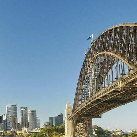
Hobart selfdrive
Melbourne – Adelaide selfdrive
Melbourne selfdrive
Perth – Broome selfdrive
Perth – Darwin selfdrive
Perth selfdrive
Sydney – Adelaide selfdrive
Sydney – Brisbane selfdrive
Sydney – Cairns selfdrive