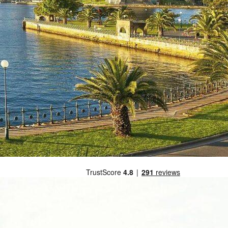
Sydney – Melbourne selfdrive
Sydney selfdrive
Bel ons
Stuur een e-mail
Offerte aanvragen