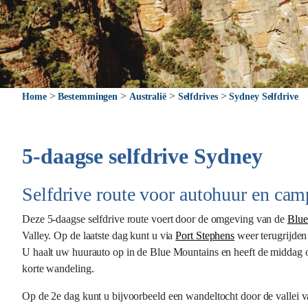
>
>
>
>
Home
Bestemmingen
Australië
Selfdrives
Sydney Selfdrive
5-daagse selfdrive Sydney
Selfdrive route voor autohuur en cam
Deze 5-daagse selfdrive route voert door de omgeving van de
Blue
Valley. Op de laatste dag kunt u via
Port Stephens
weer terugrijden
U haalt uw huurauto op in de Blue Mountains en heeft de middag om
korte wandeling.
Op de 2e dag kunt u bijvoorbeeld een wandeltocht door de vallei